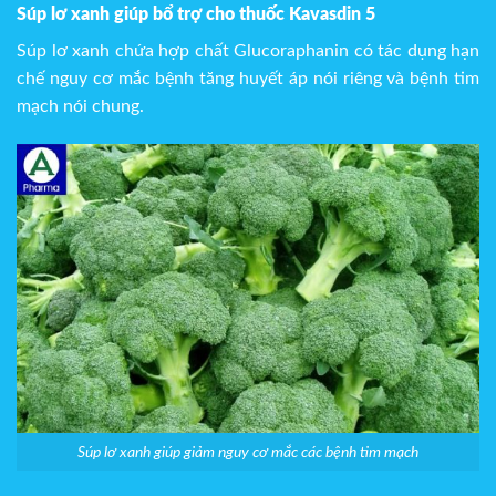
Súp lơ xanh giúp bổ trợ cho thuốc Kavasdin 5
Súp lơ xanh chứa hợp chất Glucoraphanin có tác dụng hạn
chế nguy cơ mắc bệnh tăng huyết áp nói riêng và bệnh tim
mạch nói chung.
Súp lơ xanh giúp giảm nguy cơ mắc các bệnh tim mạch