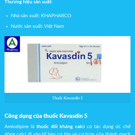
Thương hiệu sản xuất:
Nhà sản xuất: KHAPHARCO
Nước sản xuất: Việt Nam
Thuốc Kavasdin 5
Công dụng của thuốc Kavasdin 5
Amlodipine là
thuốc đối kháng calci
có tác dụng ức chế
dòng calci đi vào tế bào cơ tim và cơ trơn của thành mạch