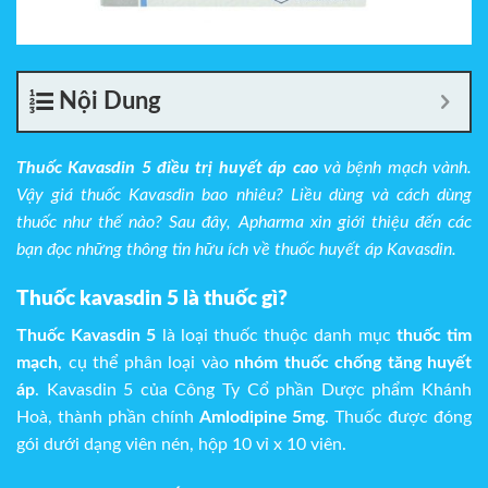
Nội Dung
Thuốc Kavasdin 5 điều trị huyết áp cao
và bệnh mạch vành.
Vậy giá thuốc Kavasdin bao nhiêu? Liều dùng và cách dùng
thuốc như thế nào? Sau đây, Apharma xin giới thiệu đến các
bạn đọc những thông tin hữu ích về thuốc huyết áp Kavasdin.
Thuốc kavasdin 5 là thuốc gì?
Thuốc Kavasdin 5
là loại thuốc thuộc danh mục
thuốc tim
mạch
, cụ thể phân loại vào
nhóm thuốc chống tăng huyết
áp
. Kavasdin 5 của Công Ty Cổ phần Dược phẩm Khánh
Hoà, thành phần chính
Amlodipine 5mg
. Thuốc được đóng
gói dưới dạng viên nén, hộp 10 vỉ x 10 viên.