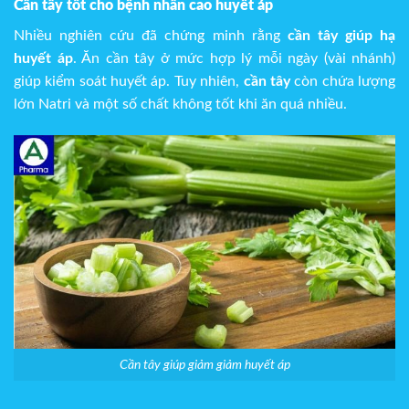
Cần tây tốt cho bệnh nhân cao huyết áp
Nhiều nghiên cứu đã chứng minh rằng
cần tây giúp hạ
huyết áp
. Ăn cần tây ở mức hợp lý mỗi ngày (vài nhánh)
giúp kiểm soát huyết áp. Tuy nhiên,
cần tây
còn chứa lượng
lớn Natri và một số chất không tốt khi ăn quá nhiều.
Cần tây giúp giảm giảm huyết áp