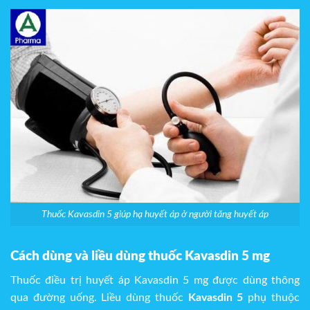
Thuốc Kavasdin 5 giúp hạ huyết áp ở người tăng huyết áp
Cách dùng và liều dùng thuốc Kavasdin 5 mg
Thuốc điều trị huyết áp Kavasdin 5 mg được dùng thông
qua đường uống. Liều dùng thuốc
Kavasdin 5
phụ thuộc