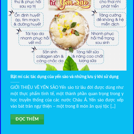
Bật mí các tác dụng của yến sào và những lưu ý khi sử dụng
GIỚI THIỆU VỀ YẾN SÀO Yến sào từ lâu đời được dùng như
một thực phẩm tinh tế, một thành phần quan trọng trong y
học truyền thống của các nước Châu Á. Yến sào được xếp
vào bát trân ngự thiện – một trong 8 món ăn quý tộc [...]
ĐỌC THÊM