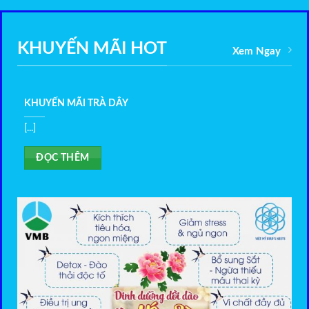
KHUYẾN MÃI HOT
Xem Ngay
KHUYẾN MÃI TRÀ DÂY
[...]
ĐỌC THÊM