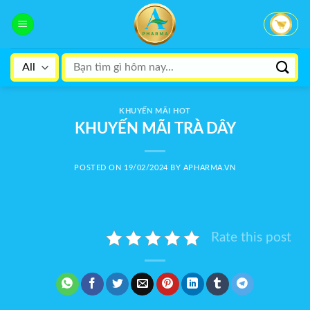
Skip
to
content
Search
for:
KHUYẾN MÃI HOT
KHUYẾN MÃI TRÀ DÂY
POSTED ON
19/02/2024
BY
APHARMA.VN
Rate this post