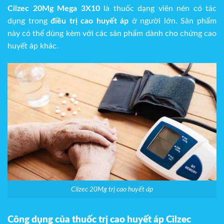
Cilzec 20Mg Mega 3X10
là thuốc dạng viên nén có tác
dụng trong
điều
trị cao huyết áp
ở người lớn. Sản phẩm
này có thể dùng kèm với các sản phẩm dành cho chứng cao
huyết áp khác.
Cilzec 20Mg trị cao huyết áp
Công dụng của thuốc trị cao huyết áp Cilzec