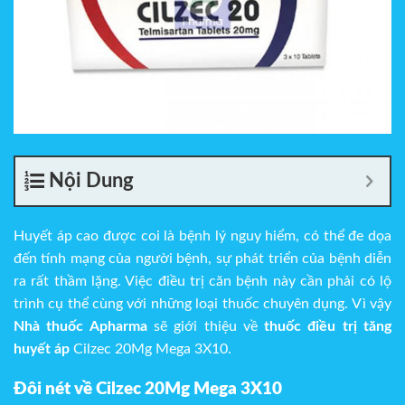
Nội Dung
Huyết áp cao được coi là bệnh lý nguy hiểm, có thể đe dọa
đến tính mạng của người bệnh, sự phát triển của bệnh diễn
ra rất thầm lặng. Việc điều trị căn bệnh này cần phải có lộ
trình cụ thể cùng với những loại thuốc chuyên dụng. Vì vậy
Nhà thuốc Apharma
sẽ giới thiệu về
thuốc điều trị tăng
huyết áp
Cilzec 20Mg Mega 3X10.
Đôi nét về Cilzec 20Mg Mega 3X10