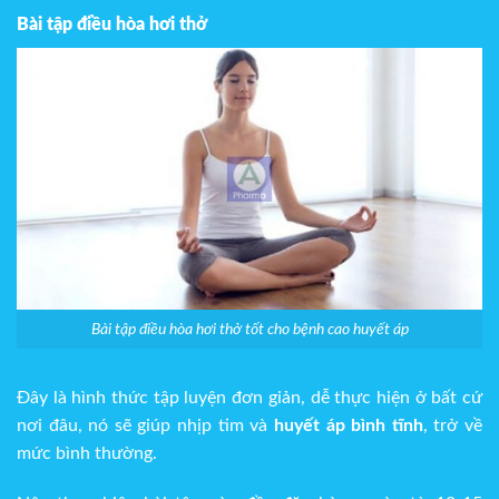
Bài tập điều hòa hơi thở
Bài tập điều hòa hơi thở tốt cho bệnh cao huyết áp
Đây là hình thức tập luyện đơn giản, dễ thực hiện ở bất cứ
nơi đâu, nó sẽ giúp nhịp tim và
huyết áp bình tĩnh
, trở về
mức bình thường.