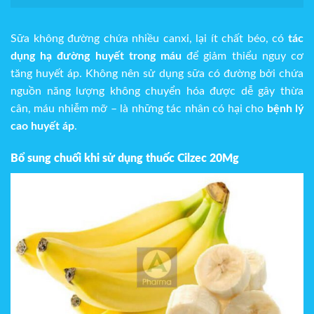
Sữa không đường chứa nhiều canxi, lại ít chất béo, có
tác
dụng hạ đường huyết trong máu
để giảm thiểu nguy cơ
tăng huyết áp. Không nên sử dụng sữa có đường bởi chứa
nguồn năng lượng không chuyển hóa được dễ gây thừa
cân, máu nhiễm mỡ – là những tác nhân có hại cho
bệnh lý
cao huyết áp
.
Bổ sung chuối khi sử dụng thuốc
Cilzec 20Mg