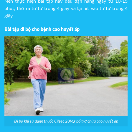
Nên thực hiện bài tập này đều đặn hàng ngày từ 10-15
phút, thở ra từ từ trong 4 giây và lại hít vào từ từ trong 4
giây.
Bài tập đi bộ cho bệnh cao huyết áp
Đi bộ khi sử dụng thuốc Cilzec 20Mg bổ trợ chữa cao huyết áp