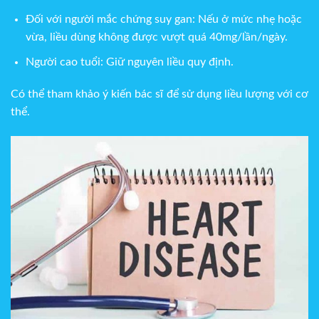
Đối với người mắc chứng suy gan: Nếu ở mức nhẹ hoặc
vừa, liều dùng không được vượt quá 40mg/lần/ngày.
Người cao tuổi: Giữ nguyên liều quy định.
Có thể tham khảo ý kiến bác sĩ để sử dụng liều lượng với cơ
thể.