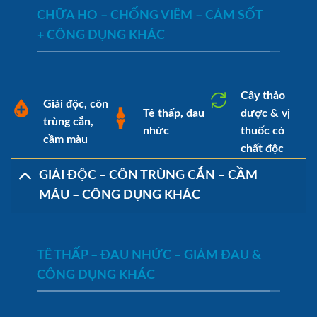
CHỮA HO – CHỐNG VIÊM – CẢM SỐT
+ CÔNG DỤNG KHÁC
Cây thảo
Giải độc, côn
Tê thấp, đau
dược & vị
trùng cắn,
nhức
thuốc có
cầm màu
chất độc
GIẢI ĐỘC – CÔN TRÙNG CẮN – CẦM
MÁU – CÔNG DỤNG KHÁC
TÊ THẤP – ĐAU NHỨC – GIẢM ĐAU &
CÔNG DỤNG KHÁC