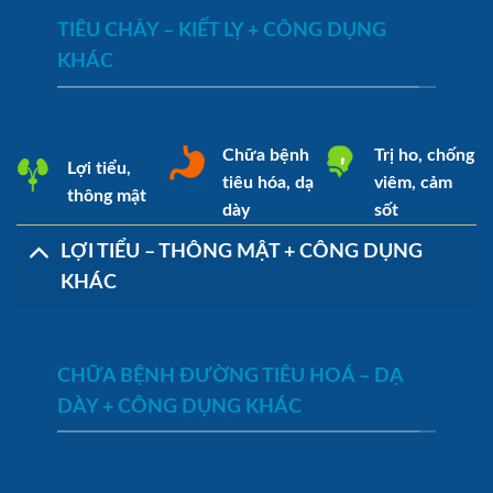
TIÊU CHẢY – KIẾT LỴ + CÔNG DỤNG
KHÁC
Chữa bệnh
Trị ho, chống
Lợi tiểu,
tiêu hóa, dạ
viêm, cảm
thông mật
dày
sốt
LỢI TIỂU – THÔNG MẬT + CÔNG DỤNG
KHÁC
CHỮA BỆNH ĐƯỜNG TIÊU HOÁ – DẠ
DÀY + CÔNG DỤNG KHÁC