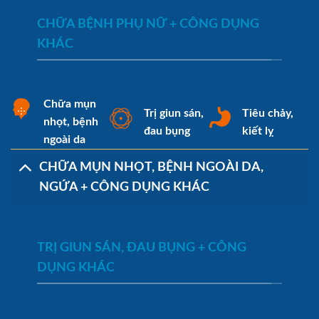
CHỮA BỆNH PHỤ NỮ + CÔNG DỤNG
KHÁC
Chữa mụn
Trị giun sán,
Tiêu chảy,
nhọt, bệnh
đau bụng
kiết lỵ
ngoài da
CHỮA MỤN NHỌT, BỆNH NGOÀI DA,
NGỨA + CÔNG DỤNG KHÁC
TRỊ GIUN SÁN, ĐAU BỤNG + CÔNG
DỤNG KHÁC