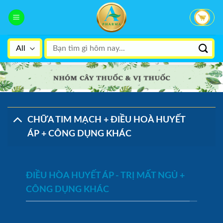
Skip
to
content
Search
for:
CHỮA TIM MẠCH + ĐIỀU HOÀ HUYẾT
ÁP + CÔNG DỤNG KHÁC
ĐIỀU HÒA HUYẾT ÁP - TRỊ MẤT NGỦ +
CÔNG DỤNG KHÁC