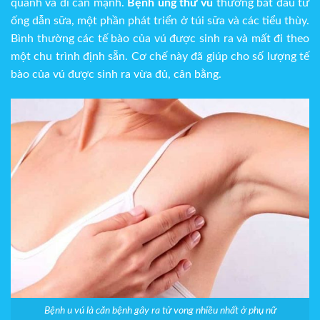
quanh và di căn mạnh.
Bệnh ung thư vú
thường bắt đầu từ
ống dẫn sữa, một phần phát triển ở túi sữa và các tiểu thùy.
Bình thường các tế bào của vú được sinh ra và mất đi theo
một chu trình định sẵn. Cơ chế này đã giúp cho số lượng tế
bào của vú được sinh ra vừa đủ, cân bằng.
Bệnh u vú là căn bệnh gây ra tử vong nhiều nhất ở phụ nữ