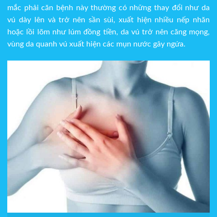
mắc phải căn bệnh này thường có những thay đổi như da
vú dày lên và trở nên sần sùi, xuất hiện nhiều nếp nhăn
hoặc lồi lõm như lúm đồng tiền, da vú trở nên căng mọng,
vùng da quanh vú xuất hiện các mụn nước gây ngứa.