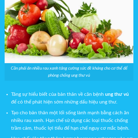
Cần phải ăn nhiều rau xanh tăng cường sức đề kháng cho cơ thể để
phòng chống ung thư vú
Tăng sự hiểu biết của bản thân về căn bệnh
ung thư vú
để có thể phát hiện sớm những dấu hiệu ung thư.
Tạo cho bản thân một lối sống lành mạnh bằng cách ăn
nhiều rau xanh. Hạn chế sử dụng các loại thuốc chống
trầm cảm, thuốc lợi tiểu để hạn chế nguy cơ mắc bệnh.