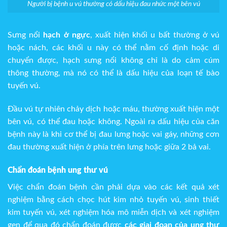
Người bị bệnh u vú thường có dấu hiệu đau nhức một bên vú
Sưng nổi
hạch ở ngực
, xuất hiện khối u bất thường ở vú
hoặc nách, các khối u này có thể nằm cố định hoặc di
chuyển được, hạch sưng nổi không chỉ là do cảm cúm
thông thường, mà nó có thể là dấu hiệu của loạn tế bào
tuyến vú.
Đầu vú tự nhiên chảy dịch hoặc máu, thường xuất hiện một
bên vú, có thể đau hoặc không. Ngoài ra dấu hiệu của căn
bệnh này là khi cơ thể bị đau lưng hoặc vai gáy, những cơn
đau thường xuất hiện ở phía trên lưng hoặc giữa 2 bả vai.
Chẩn đoán bệnh ung thư vú
Việc chẩn đoán bệnh cần phải dựa vào các kết quả xét
nghiệm bằng cách chọc hút kim nhỏ tuyến vú, sinh thiết
kim tuyến vú, xét nghiệm hóa mô miễn dịch và xét nghiệm
gen để qua đó chẩn đoán được
các giai đoạn của ung thư