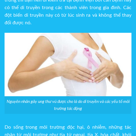
có thể di truyền trong các thành viên trong gia đình. Các
đột biến di truyền này có từ lúc sinh ra và không thể thay
đổi được nó.
Nguyên nhân gây ung thư vú được cho là do di truyền và các yếu tố môi
trường tác động
Do sống trong môi trường độc hại, ô nhiễm, những tác
nhân từ môi trường như tia tử ngoại, tia X, hóa chất, khói