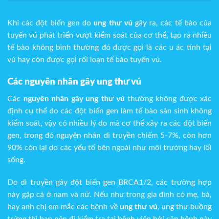
Khi các đột biến gen do
ung thư vú
gây ra, các tế bào của
tuyến vú phát triển vượt kiểm soát của cơ thể, tạo ra nhiều
tế bào không bình thường đó được gọi là các u ác tính tại
vú hay còn được gọi rối loạn tế bào tuyến vú.
Các nguyên nhân gây ung thư vú
Các
nguyên nhân gây ung thư vú
thường không được xác
định cụ thể do các đột biến gen làm tế bào sản sinh không
kiểm soát, vậy có nhiều lý do mà cơ thể xảy ra các đột biến
gen, trong đó nguyên nhân di truyền chiếm 5-7%, còn hơn
90% còn lại do các yếu tố bên ngoài như môi trường hay lối
sống.
Do di truyền gây đột biến gen BRCA1/2, các trường hợp
này gặp cả ở nam và nữ. Nếu như trong gia đình có mẹ, bà,
hay anh chị em mắc các bệnh về
ung thư vú
, ung thư buồng
trứng thì bạn nên đi kiểm tra tại bệnh viện bởi căn bệnh này