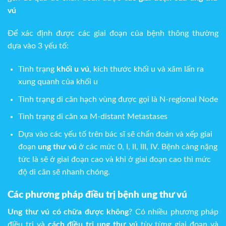
vú
Để xác định được các giai đoạn của bệnh thông thường
dựa vào 3 yếu tố:
Tình trạng
khối u vú
, kích thước khối u và xâm lấn ra
xung quanh của khối u
Tình trạng di căn hạch vùng được gọi là
N-regional Node
Tình trạng di căn xa M-distant Metastases
Dựa vào các yếu tố trên bác sĩ sẽ chẩn đoán và xếp giai
đoạn
ung thư vú
ở các mức 0, I, II, III, IV. Bệnh càng nặng
tức là sẽ ở giai đoạn cao và khi ở giai đoạn cao thì mức
độ di căn sẽ nhanh chóng.
Các phương pháp điều trị bệnh ung thư vú
Ung thư vú có chữa được không
? Có nhiều phương pháp
điều trị và
cách điều trị ung thư vú
tùy từng giai đoạn và