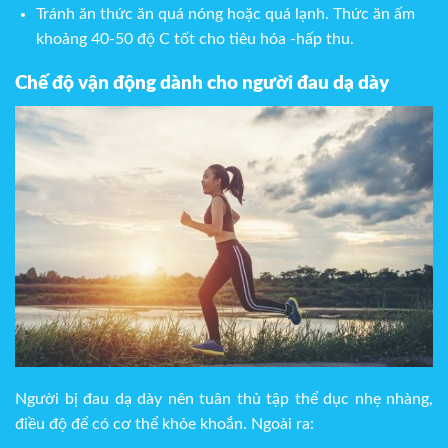
Tránh ăn thức ăn quá nóng hoặc quá lạnh. Thức ăn ấm
khoảng 40-50 độ C tốt cho tiêu hóa -hấp thu.
Chế độ vận động dành cho người đau dạ dày
Người bị đau dạ dày nên tuân thủ tập thể dục nhẹ nhàng,
điều độ để có cơ thể khỏe khoắn. Ngoài ra: