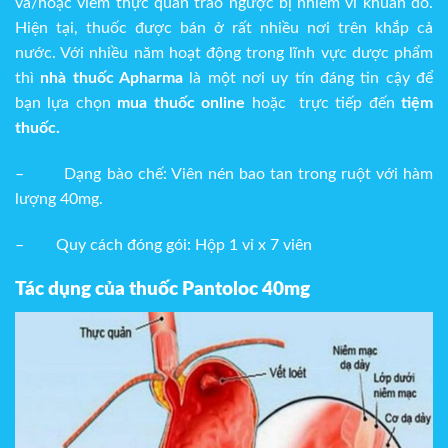
và/hoặc viêm thực quản trào ngược bị nhiễm vi khuẩn đó.
Hiện tại, thuốc được bán ở rất nhiều nơi trên khắp cả
nước. Với nhiều năm hoạt động trong lĩnh vực dược phẩm
thì
nhà thuốc Apharma
là một nơi uy tín đáng tin cậy để
bạn lựa chọn
mua thuốc online
hoặc trực tiếp đến
tiệm
thuốc.
–
Dạng bào chế: Viên nén bao tan trong ruột với hàm
lượng 40mg.
–
Quy cách đóng gói: Hộp 1 vỉ x 7 viên
Tác dụng của thuốc Pantoloc 40mg