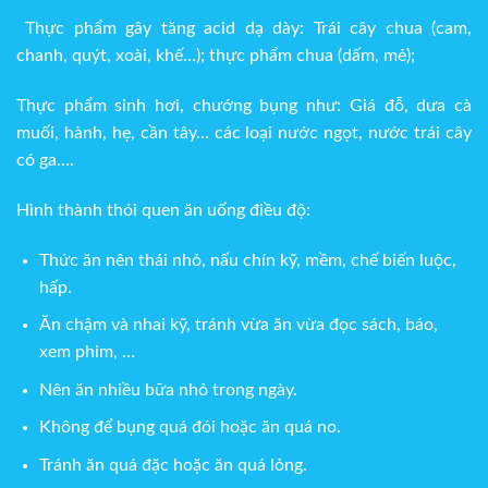
Thực phẩm gây tăng acid dạ dày
: Trái cây chua (cam,
chanh, quýt, xoài, khế…); thực phẩm chua (dấm, mẻ);
Thực phẩm sinh hơi, chướng bụng
như: Giá đỗ, dưa cà
muối, hành, hẹ, cần tây… các loại nước ngọt, nước trái cây
có ga….
Hình thành thói quen ăn uống điều độ:
Thức ăn nên thái nhỏ, nấu chín kỹ, mềm, chế biến luộc,
hấp.
Ăn chậm và nhai kỹ, tránh vừa ăn vừa đọc sách, báo,
xem phim, …
Nên ăn nhiều bữa nhỏ trong ngày.
Không để bụng quá đói hoặc ăn quá no.
Tránh ăn quá đặc hoặc ăn quá lỏng.