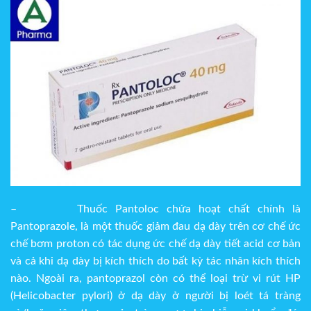
–
Thuốc Pantoloc chứa hoạt chất chính là
Pantoprazole, là một thuốc giảm đau dạ dày trên cơ chế ức
chế bơm proton có tác dụng ức chế dạ dày tiết acid cơ bản
và cả khi dạ dày bị kích thích do bất kỳ tác nhân kích thích
nào. Ngoài ra, pantoprazol còn có thể loại trừ vi rút HP
(Helicobacter pylori) ở dạ dày ở người bị loét tá tràng