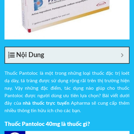
Nội Dung
Thuốc Pantoloc là một trong những loại thuốc đặc trị loét
dạ dày, tá tràng được sử dụng rộng rãi trên thị trường hiện
nay. Vậy những đặc điểm, tác dụng nào giúp cho thuốc
Pantoloc được người dùng ưu tiên lựa chọn? Bài viết dưới
đây của
nhà thuốc trực tuyến
Apharma sẽ cung cấp thêm
nhiều thông tin hữu ích cho các bạn.
Thuốc Pantoloc 40mg là thuốc gì?