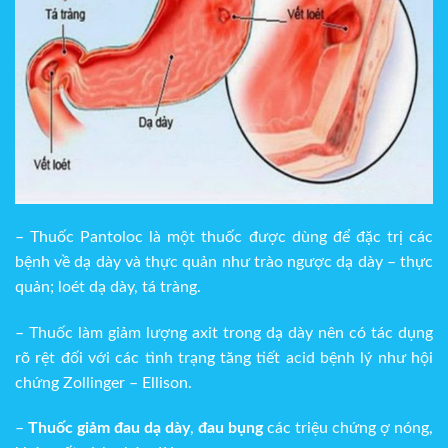
– Thuốc Pantoloc là một thuốc được dùng để đặc trị các
bệnh về dạ dày và thực quản như trào ngược dạ dày – thực
quản; loét dạ dày, tá tràng.
– Thuốc làm giảm lượng axit trong dạ dày nên có tác dụng
rõ rệt đối với các tình trạng tăng tiết acid bệnh lý như hội
chứng Zollinger – Ellison.
–
Thuốc giảm đau dạ dày
,
đau bụng
các triệu chứng ợ nóng,