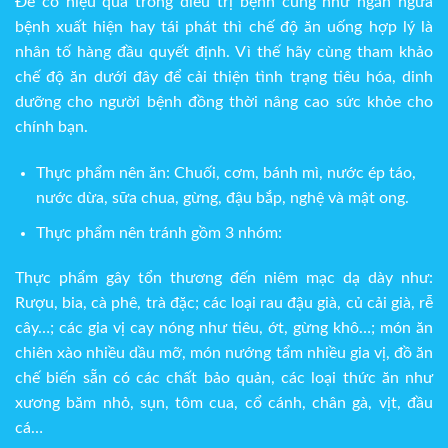
Để có hiệu quả trong điều trị bệnh cũng như ngăn ngừa
bệnh xuất hiện hay tái phát thì chế độ ăn uống hợp lý là
nhân tố hàng đầu quyết định. Vì thế hãy cùng tham khảo
chế độ ăn dưới đây để cải thiện tình trạng tiêu hóa, dinh
dưỡng cho người bệnh đồng thời nâng cao sức khỏe cho
chính bạn.
Thực phẩm nên ăn:
Chuối, cơm, bánh mì, nước ép táo,
nước dừa, sữa chua, gừng, đậu bắp, nghệ và mật ong.
Thực phẩm nên tránh gồm 3 nhóm:
Thực phẩm gây tổn thương đến niêm mạc dạ dày
như:
Rượu, bia, cà phê, trà đặc; các loại rau đậu già, củ cải già, rễ
cây…; các gia vị cay nóng như tiêu, ớt, gừng khô…; món ăn
chiên xào nhiều dầu mỡ, món nướng tẩm nhiều gia vị, đồ ăn
chế biến sẵn có các chất bảo quản, các loại thức ăn như
xương băm nhỏ, sụn, tôm cua, cổ cánh, chân gà, vịt, đầu
cá…