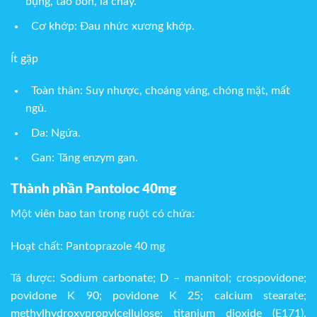
bụng, táo bón, ỉa chảy.
Cơ khớp: Đau nhức xương khớp.
Ít gặp
Toàn thân: Suy nhược, choáng váng, chóng mặt, mất
ngủ.
Da: Ngứa.
Gan: Tăng enzym gan.
Thành phần Pantoloc 40mg
Một viên bao tan trong ruột có chứa:
Hoạt chất: Pantoprazole 40 mg
Tá dược: Sodium carbonate; D – mannitol; crospovidone;
povidone K 90; povidone K 25; calcium stearate;
methylhydroxypropylcellulose; titanium dioxide (E171),