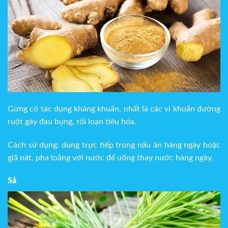
Gừng có tác dụng kháng khuẩn, nhất là các vi khuẩn đường
ruột gây đau bụng, rối loạn tiêu hóa.
Cách sử dụng: dùng trực tiếp trong nấu ăn hàng ngày hoặc
giã nát, pha loãng với nước để uống thay nước hàng ngày.
Sả