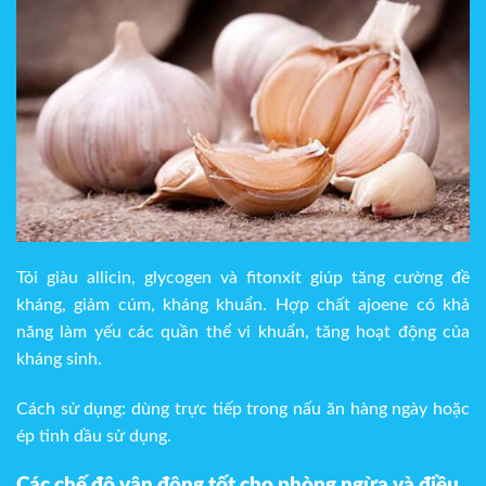
Tỏi giàu allicin, glycogen và fitonxit giúp tăng cường đề
kháng, giảm cúm, kháng khuẩn. Hợp chất ajoene có khả
năng làm yếu các quần thể vi khuẩn, tăng hoạt động của
kháng sinh.
Cách sử dụng: dùng trực tiếp trong nấu ăn hàng ngày hoặc
ép tinh dầu sử dụng.
Các chế độ vận động tốt cho phòng ngừa và điều