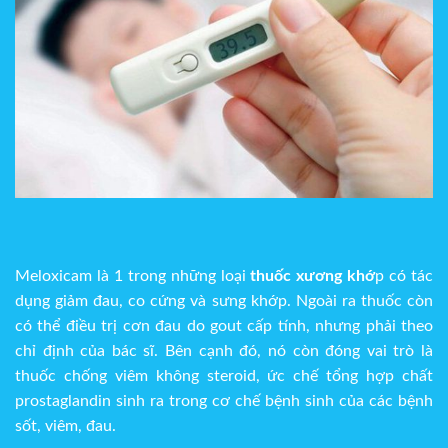
Meloxicam là 1 trong những loại
thuốc xương khớ
p có tác
dụng giảm đau, co cứng và sưng khớp. Ngoài ra thuốc còn
có thể điều trị cơn đau do gout cấp tính, nhưng phải theo
chỉ định của bác sĩ. Bên cạnh đó, nó còn đóng vai trò là
t
huốc chống viêm không steroid, ức chế tổng hợp chất
prostaglandin sinh ra trong cơ chế bệnh sinh của các bệnh
sốt, viêm, đau.