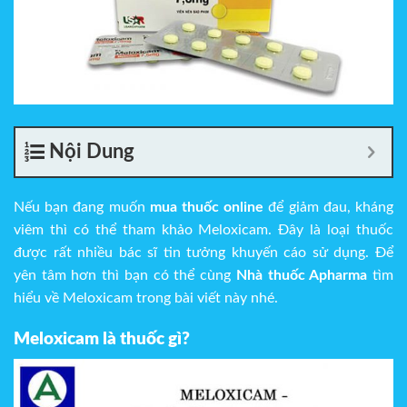
Nội Dung
Nếu bạn đang muốn
mua thuốc online
để giảm đau, kháng
viêm thì có thể tham khảo Meloxicam. Đây là loại thuốc
được rất nhiều bác sĩ tin tưởng khuyến cáo sử dụng. Để
yên tâm hơn thì bạn có thể cùng
Nhà thuốc Apharma
tìm
hiểu về Meloxicam trong bài viết này nhé.
Meloxicam là thuốc gì?