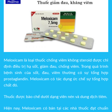
Meloxicam là loại thuốc chống viêm không steroid được chỉ
định điều trị hạ sốt, giảm đau, chống viêm. Trong quá trình
bệnh sinh của sốt, đau, viêm thường có sự tổng hợp
prostaglandin. Meloxicam có tác dụng ức chế sự tổng hợp
chất đó.
Thuốc được bào chế dưới dạng viên nén và dung dịch tiêm.
Hiện nay, Meloxicam có bán tại các nhà thuốc đạt chuẩn