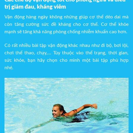
trị giảm đau, kháng viêm
Vận động hàng ngày không những giúp cơ thể dẻo dai mà
còn tăng cường sức đề kháng cho cơ thể. Cơ thể khỏe
mạnh sẽ tăng khả năng phòng chống nhiễm khuẩn cao hơn.
Có rất nhiều bài tập vận động khác nhau như đi bộ, bơi lội,
chơi thể thao, chạy,… Tùy thuộc vào thể trạng, thời gian,
sức khỏe, bạn hãy chọn cho mình một bài tập phù hợp
nhé.