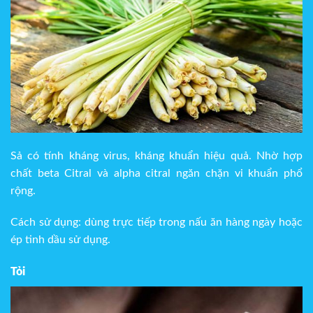
Sả có tính kháng virus, kháng khuẩn hiệu quả. Nhờ hợp
chất beta Citral và alpha citral ngăn chặn vi khuẩn phổ
rộng.
Cách sử dụng: dùng trực tiếp trong nấu ăn hàng ngày hoặc
ép tinh dầu sử dụng.
Tỏi