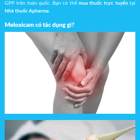
GPP trên toàn quốc. Bạn có thể
mua thuốc trực tuyến
tại
Nhà thuốc Apharma
.
Meloxicam có tác dụng gì?