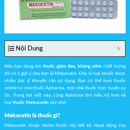
Nội Dung
Nếu bạn đang tìm
thuốc giảm đau, kháng viêm
chất lượng
thì có 1 gợi ý cho bạn là Mekocetin. Đây là loại thuốc được
nhiều bác sĩ khuyến cáo sử dụng. Bạn có thể mua thuốc
online từ nhà thuốc Apharma, một nhà thuốc trực tuyến uy
tín. Trong bài viết này, cùng Apharma tìm hiểu kỹ hơn về
loại
thuốc Mekocetin
này nhé.
Mekocetin là thuốc gì?
Mekocetin thuộc nhóm thuốc nội tiết tố. Hoạt động của