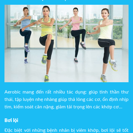
Aerobic mang đến rất nhiều tác dụng: giúp tinh thần thư
thái, tập luyện nhẹ nhàng giúp thả lỏng các cơ, ổn định nhịp
tim, kiểm soát cân nặng, giảm tải trọng lên các khớp cơ…
Bơi lội
Đặc biệt với những bệnh nhân bị viêm khớp, bơi lội sẽ tốt