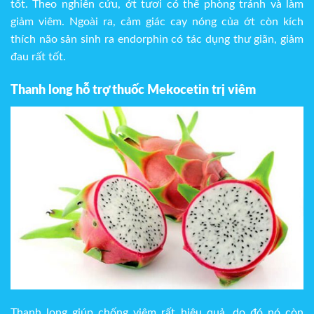
tốt. Theo nghiên cứu, ớt tươi có thể phòng tránh và làm
giảm viêm. Ngoài ra, cảm giác cay nóng của ớt còn kích
thích não sản sinh ra endorphin có tác dụng thư giãn, giảm
đau rất tốt.
Thanh long hỗ trợ thuốc Mekocetin trị viêm
Thanh long giúp chống viêm rất hiệu quả, do đó nó còn