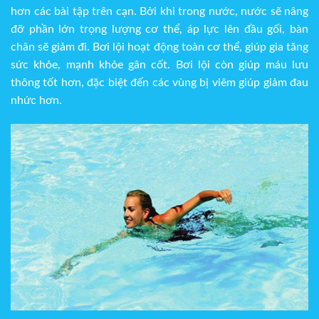
hơn các bài tập trên cạn. Bởi khi trong nước, nước sẽ nâng
đỡ phần lớn trọng lượng cơ thể, áp lực lên đầu gối, bàn
chân sẽ giảm đi. Bơi lội hoạt động toàn cơ thể, giúp gia tăng
sức khỏe, mạnh khỏe gân cốt. Bơi lội còn giúp máu lưu
thông tốt hơn, đặc biệt đến các vùng bị viêm giúp giảm đau
nhức hơn.