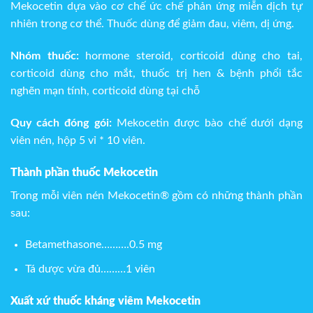
Mekocetin dựa vào cơ chế ức chế phản ứng miễn dịch tự
nhiên trong cơ thể.
Thuốc dùng để giảm đau, viêm, dị ứng.
Nhóm thuốc:
hormone steroid, corticoid dùng cho tai,
corticoid dùng cho mắt, thuốc trị hen & bệnh phổi tắc
nghẽn mạn tính, corticoid dùng tại chỗ
Quy cách đóng gói:
Mekocetin được bào chế dưới dạng
viên nén, hộp 5 vỉ * 10 viên.
Thành phần thuốc Mekocetin
Trong mỗi viên nén Mekocetin® gồm có những thành phần
sau:
Betamethasone……….0.5 mg
Tá dược vừa đủ………1 viên
Xuất xứ thuốc kháng viêm Mekocetin