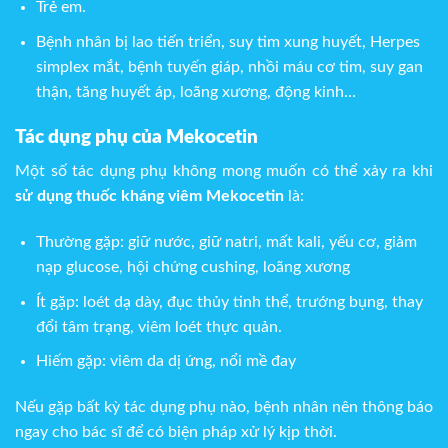
Trẻ em.
Bệnh nhân bị lao tiến triển, suy tim xung huyết, Herpes
simplex mắt, bệnh tuyến giáp, nhồi máu cơ tim, suy gan
thận, tăng huyết áp, loãng xương, động kinh…
Tác dụng phụ của Mekocetin
Một số tác dụng phụ không mong muốn có thể xảy ra khi
sử dụng thuốc kháng viêm Mekocetin
là:
Thường gặp: giữ nước, giữ natri, mất kali, yếu cơ, giảm
nạp glucose, hội chứng cushing, loãng xương
Ít gặp: loét dạ dày, đục thủy tinh thể, trướng bụng, thay
đổi tâm trạng, viêm loét thực quản.
Hiếm gặp: viêm da dị ứng, nổi mề đay
Nếu gặp bất kỳ tác dụng phụ nào, bệnh nhân nên thông báo
ngay cho bác sĩ để có biện pháp xử lý kịp thời.