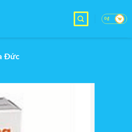
0
₫
ủa Đức