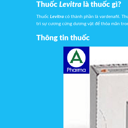
Thuốc
Levitra
là thuốc gì?
Thuốc
Levitra
có thành phần là vardenafil. T
trì sự cương cứng dương vật để thỏa mãn tron
Thông tin thuốc