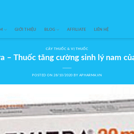
ẨM
GIỚI THIỆU
BLOG
AFFILIATE
LIÊN HỆ
CÂY THUỐC & VỊ THUỐC
ra – Thuốc tăng cường sinh lý nam c
POSTED ON
28/10/2020
BY
APHARMA.VN