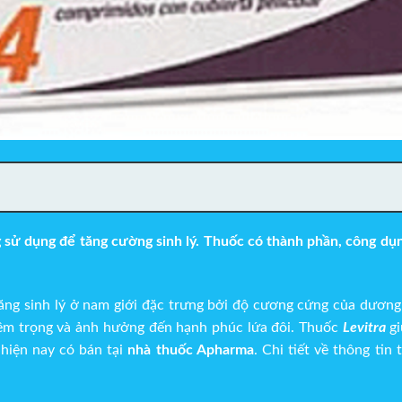
ử dụng để tăng cường sinh lý. Thuốc có thành phần, công dụng,
năng sinh lý ở nam giới đặc trưng bởi độ cương cứng của dương
hiêm trọng và ảnh hưởng đến hạnh phúc lứa đôi. Thuốc
Levitra
gi
 hiện nay có bán tại
nhà thuốc Apharma
. Chi tiết về thông tin