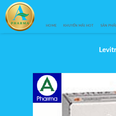
Skip
to
content
HOME
KHUYẾN MÃI HOT
SẢN PH
Levit