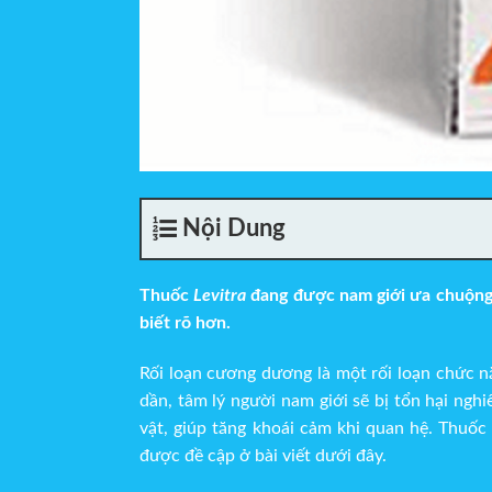
Nội Dung
Thuốc
Levitra
đang được nam giới ưa chuộng s
biết rõ hơn.
Rối loạn cương dương là một rối loạn chức 
dần, tâm lý người nam giới sẽ bị tổn hại ng
vật, giúp tăng khoái cảm khi quan hệ. Thuốc
được đề cập ở bài viết dưới đây.