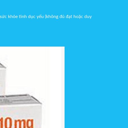
sức khỏe tình dục yếu (không đủ đạt hoặc duy