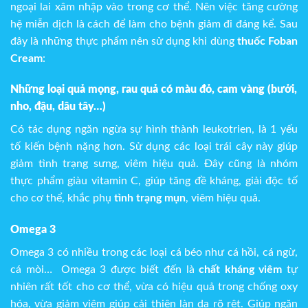
ngoại lai xâm nhập vào trong cơ thể. Nên việc tăng cường
hệ miễn dịch là cách để làm cho bệnh giảm đi đáng kể. Sau
đây là những thực phẩm nên sử dụng khi dùng
thuốc Foban
Cream
:
Những loại quả mọng, rau quả có màu đỏ, cam vàng (bưởi,
nho, đậu, dâu tây…)
Có tác dụng ngăn ngừa sự hình thành leukotrien, là 1 yếu
tố kiến bệnh nặng hơn. Sử dụng các loại trái cây này giúp
giảm tình trạng sưng, viêm hiệu quả. Đây cũng là nhóm
thực phẩm giàu vitamin C, giúp tăng đề kháng, giải độc tố
cho cơ thể, khắc phụ
tình trạng mụn
, viêm hiệu quả.
Omega 3
Omega 3 có nhiều trong các loại cá béo như cá hồi, cá ngừ,
cá mòi… Omega 3 được biết đến là
chất kháng viêm
tự
nhiên rất tốt cho cơ thể, vừa có hiệu quả trong chống oxy
hóa, vừa giảm viêm giúp cải thiện làn da rõ rệt. Giúp ngăn