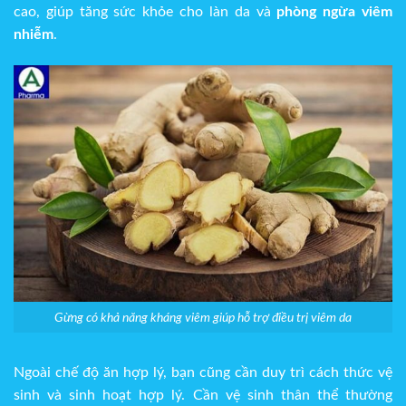
cao, giúp tăng sức khỏe cho làn da và
phòng ngừa viêm
nhiễm
.
Gừng có khả năng kháng viêm giúp hỗ trợ điều trị viêm da
Ngoài chế độ ăn hợp lý, bạn cũng cần duy trì cách thức vệ
sinh và sinh hoạt hợp lý. Cần vệ sinh thân thể thường