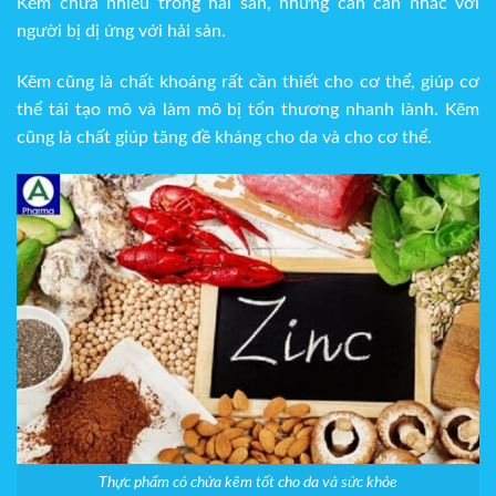
Kẽm chứa nhiều trong hải sản, nhưng cần cân nhắc với
người bị dị ứng với hải sản.
Kẽm cũng là chất khoáng rất cần thiết cho cơ thể, giúp cơ
thể tái tạo mô và làm mô bị tổn thương nhanh lành. Kẽm
cũng là chất giúp tăng đề kháng cho da và cho cơ thể.
Thực phẩm có chứa kẽm tốt cho da và sức khỏe