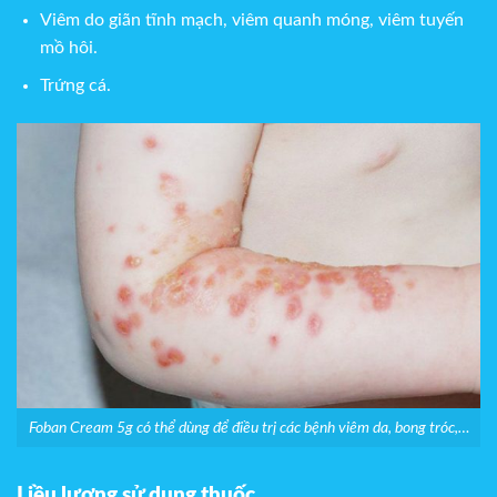
Viêm do giãn tĩnh mạch, viêm quanh móng, viêm tuyến
mồ hôi.
Trứng cá.
Foban Cream 5g có thể dùng để điều trị các bệnh viêm da, bong tróc,…
Liều lượng sử dụng thuốc