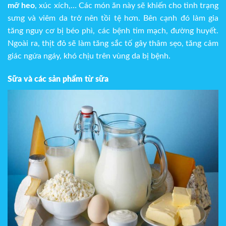
mỡ heo
, xúc xích,… Các món ăn này sẽ khiến cho tình trạng
sưng và viêm da trở nên tồi tệ hơn. Bên cạnh đó làm gia
tăng nguy cơ bị béo phì, các bệnh tim mạch, đường huyết.
Ngoài ra, thịt đỏ sẽ làm tăng sắc tố gây thâm sẹo, tăng cảm
giác ngứa ngáy, khó chịu trên vùng da bị bệnh.
Sữa và các sản phẩm từ sữa