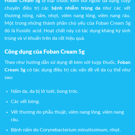
Foban Cream 5g
là loại thuốc kem bôi ngoài da dạng tuýp
chuyên điều trị các
bệnh nhiễm trùng da
như các vết
thương nông, nấm, nhọt, viêm nang lông, viêm nang râu.
Một trong những thành phần chủ yếu của Foban Cream 5g
đó là Fusidic acid. Hoạt chất này có tác dụng kháng ký sinh
trùng và vi khuẩn trên da rất hiệu quả.
Công dụng của Foban Cream 5g
Theo như hướng dẫn sử dụng đi kèm với tuýp thuốc,
Foban
Cream 5g
có tác dụng điều trị các vấn đề về da cụ thể như
sau:
Nấm da, da bị lở loét, bong tróc.
Các vết bỏng.
Vết thương do phẫu thuật, viêm nang lông, viêm nang
râu.
Bệnh nấm do Corynebacterium minutissimum, nhọt.