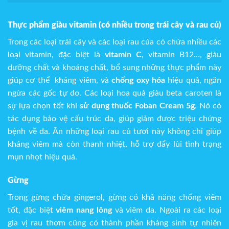
Thực phẩm giàu vitamin (có nhiều trong trái cây và rau củ)
Trong các loại trái cây và các loại rau của có chứa nhiều các
loại vitamin, đặc biệt là
vitamin C
, vitamin B12…, giàu
dưỡng chất và khoáng chất, bổ sung những thực phẩm này
giúp cơ thể kháng viêm, và
chống oxy hóa
hiệu quả, ngăn
ngừa các gốc tự do. Các loại hoa quả giàu beta caroten là
sự lựa chọn tốt khi
sử dụng thuốc Foban Cream 5g
. Nó có
tác dụng bảo vệ cấu trúc da, giúp giảm được triệu chứng
bệnh về da. Ăn những loại rau củ tươi này không chỉ giúp
kháng viêm mà còn thanh nhiệt, hỗ trợ đẩy lùi tình trạng
mụn nhọt hiệu quả.
Gừng
Trong gừng chứa gingerol, gừng có khả năng chống viêm
tốt, đặc biệt
viêm nang lông
và viêm da. Ngoài ra các loại
gia vị rau thơm cũng có thành phần kháng sinh tự nhiên