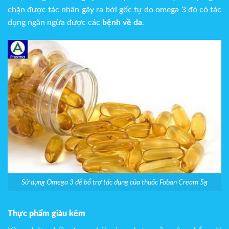
chặn được tác nhân gây ra bởi gốc tự do omega 3 đó có tác
dụng ngăn ngừa được các
bệnh về da
.
Sử dụng Omega 3 để bổ trợ tác dụng của thuốc Foban Cream 5g
Thực phẩm giàu kẽm