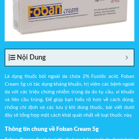
Nội Dung
Là dạng thuốc bôi ngoài da chứa 2% Fusidic acid, Foban
Cream 5g có tác dụng kháng khuẩn, trị viêm các bệnh ngoài
da với các triệu chứng nhiễm trùng da do tụ cầu, vi khuẩn
và liên cầu trùng. Để giúp bạn hiểu rõ hơn về cách dùng,
chống chỉ định và các lưu ý khi dùng thuốc, bài viết dưới
đây sẽ tổng hợp một cách khái quát nhất về loại thuốc này.
Thông tin chung về Foban Cream 5g