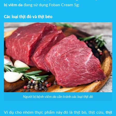
bị viêm da
đang sử dụng Foban Cream 5g:
Các loại thịt đỏ và thịt béo
Người bị bệnh viêm da cần tránh các loại thịt đỏ
Ví dụ cho nhóm thực phẩm này đó là thịt bò, thịt cừu,
thịt