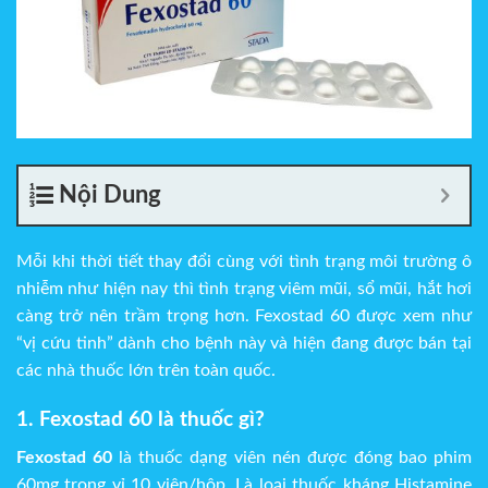
Nội Dung
Mỗi khi thời tiết thay đổi cùng với tình trạng môi trường ô
nhiễm như hiện nay thì tình trạng viêm mũi, sổ mũi, hắt hơi
càng trở nên trầm trọng hơn. Fexostad 60 được xem như
“vị cứu tinh” dành cho bệnh này và hiện đang được bán tại
các nhà thuốc lớn trên toàn quốc.
1. Fexostad 60 là thuốc gì?
Fexostad 60
là thuốc dạng viên nén được đóng bao phim
60mg trong vỉ 10 viên/hộp. Là loại thuốc kháng Histamine