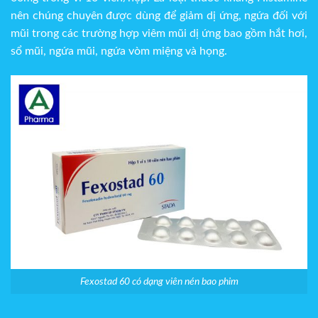
nên chúng chuyên được dùng để giảm dị ứng, ngứa đối với
mũi trong các trường hợp viêm mũi dị ứng bao gồm hắt hơi,
sổ mũi, ngứa mũi, ngứa vòm miệng và họng.
Fexostad 60 có dạng viên nén bao phim