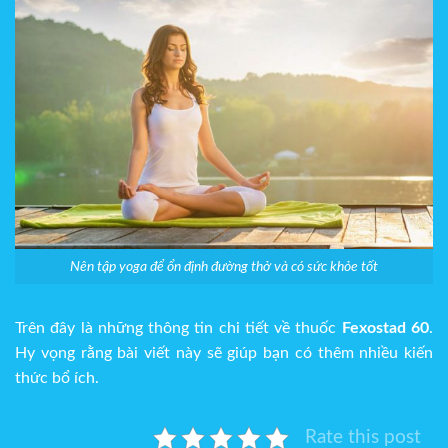
Nên tập yoga để ổn định đường thở và có sức khỏe tốt
Trên đây là những thông tin chi tiết về thuốc
Fexostad 60
.
Hy vọng rằng bài viết này sẽ giúp bạn có thêm nhiều kiến
thức bổ ích.
Rate this post