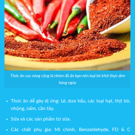
Thức ăn cay nóng cũng là nhóm đồ ăn bạn nên loại bỏ khỏi thực đơn
hàng ngày
Thức ăn dễ gây dị ứng: Lê, dưa hấu, các loại hạt, thịt bò,
nhộng, nấm, cần tây.
Sữa và các sản phẩm từ sữa.
Các chất phụ gia: Mì chính, Benzaldehyde, FD & C