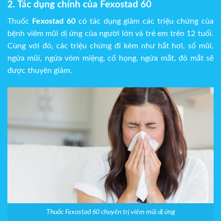
2. Tác dụng chính của Fexostad 60
Thuốc
Fexostad 60
có tác dụng giảm các triệu chứng của
bệnh viêm mũi dị ứng của người lớn và trẻ em trên 12 tuổi.
Cùng với đó, các triệu chứng đi kèm như hắt hơi, sổ mũi,
ngứa mũi, ngứa vòm miệng, cổ họng, ngứa mắt, đỏ mắt sẽ
được thuyên giảm.
Thuốc Fexostad 60 chuyên trị viêm mũi dị ứng