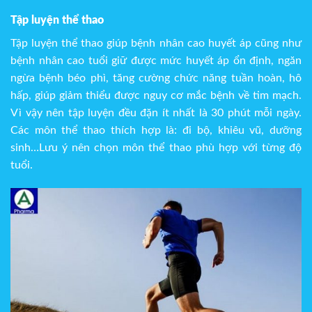
Tập luyện thể thao
Tập luyện thể thao giúp bệnh nhân cao huyết áp cũng như
bệnh nhân cao tuổi giữ được mức huyết áp ổn định, ngăn
ngừa bệnh béo phì, tăng cường chức năng tuần hoàn, hô
hấp, giúp giảm thiểu được nguy cơ mắc bệnh về tim mạch.
Vì vậy nên tập luyện đều đặn ít nhất là 30 phút mỗi ngày.
Các môn thể thao thích hợp là: đi bộ, khiêu vũ, dưỡng
sinh…Lưu ý nên chọn môn thể thao phù hợp với từng độ
tuổi.