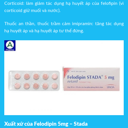
Corticoid: làm giảm tác dụng hạ huyết áp của felofipin (vì
corticoid giữ muối và nước).
Thuốc an thần, thuốc trầm cảm imipramin: tăng tác dụng
hạ huyết áp và hạ huyết áp tư thể đứng.
Xuất xứ của Felodipin 5mg – Stada