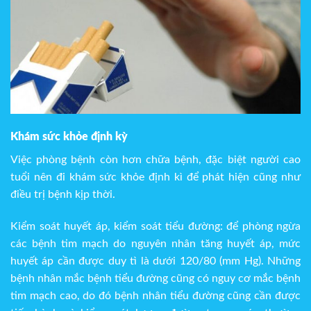
Khám sức khỏe định kỳ
Việc phòng bệnh còn hơn chữa bệnh, đặc biệt người cao
tuổi nên đi khám sức khỏe định kì để phát hiện cũng như
điều trị bệnh kịp thời.
Kiểm soát huyết áp, kiểm soát tiểu đường: để phòng ngừa
các bệnh tim mạch do nguyên nhân tăng huyết áp, mức
huyết áp cần được duy tì là dưới 120/80 (mm Hg). Những
bệnh nhân mắc bệnh tiểu đường cũng có nguy cơ mắc bệnh
tim mạch cao, do đó bệnh nhân tiểu đường cũng cần được