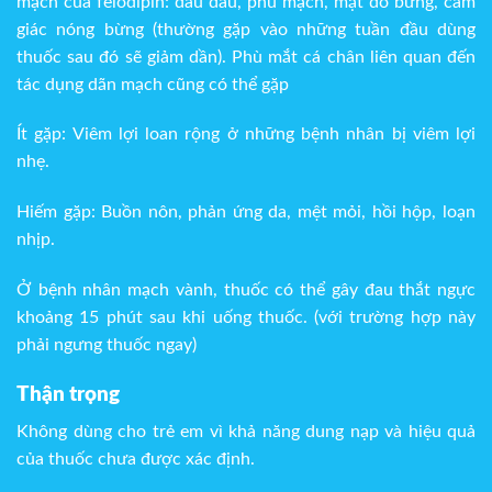
mạch của felodipin: đau đầu, phù mạch, mặt đỏ bừng, cảm
giác nóng bừng (thường gặp vào những tuần đầu dùng
thuốc sau đó sẽ giảm dần). Phù mắt cá chân liên quan đến
tác dụng dãn mạch cũng có thể gặp
Ít gặp: Viêm lợi loan rộng ở những bệnh nhân bị viêm lợi
nhẹ.
Hiếm gặp: Buồn nôn, phản ứng da, mệt mỏi, hồi hộp, loạn
nhịp.
Ở bệnh nhân mạch vành, thuốc có thể gây đau thắt ngực
khoảng 15 phút sau khi uống thuốc. (với trường hợp này
phải ngưng thuốc ngay)
Thận trọng
Không dùng cho trẻ em vì khả năng dung nạp và hiệu quả
của thuốc chưa được xác định.