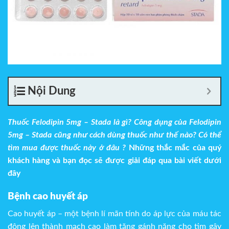
Nội Dung
Thuốc
Felodipin 5mg – Stada
là gì? Công dụng của
Felodipin
5mg – Stada
cũng như cách dùng thuốc như thế nào? Có thể
tìm mua được thuốc này ở đâu ?
Những thắc mắc của quý
khách hàng và bạn đọc sẽ được giải đáp qua bài viết dưới
đây
Bệnh cao huyết áp
Cao huyết áp – một bệnh lí mãn tính do áp lực của máu tác
động lên thành mạch cao làm tăng gánh nặng cho tim gây