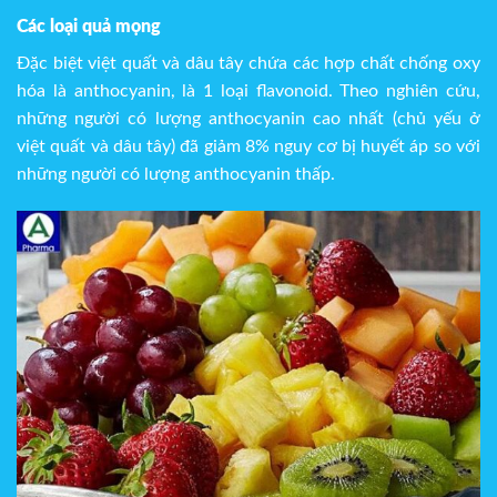
Các loại quả mọng
Đặc biệt việt quất và dâu tây chứa các hợp chất chống oxy
hóa là anthocyanin, là 1 loại flavonoid. Theo nghiên cứu,
những người có lượng anthocyanin cao nhất (chủ yếu ở
việt quất và dâu tây) đã giảm 8% nguy cơ bị huyết áp so với
những người có lượng anthocyanin thấp.