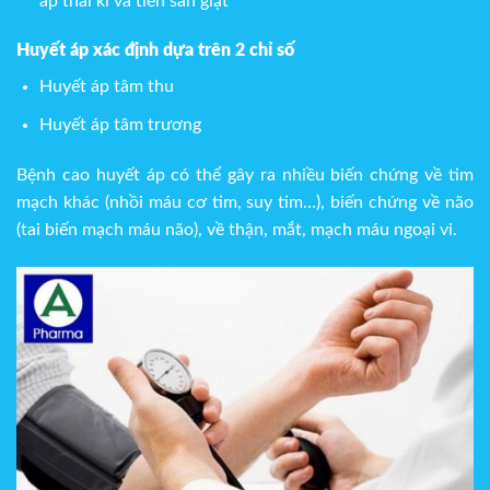
áp thai kì và tiền sản giật
Huyết áp xác định dựa trên 2 chỉ số
Huyết áp tâm thu
Huyết áp tâm trương
Bệnh cao huyết áp có thể gây ra nhiều biến chứng về tim
mạch khác (nhồi máu cơ tim, suy tim…), biến chứng về não
(tai biến mạch máu não), về thận, mắt, mạch máu ngoại vi.