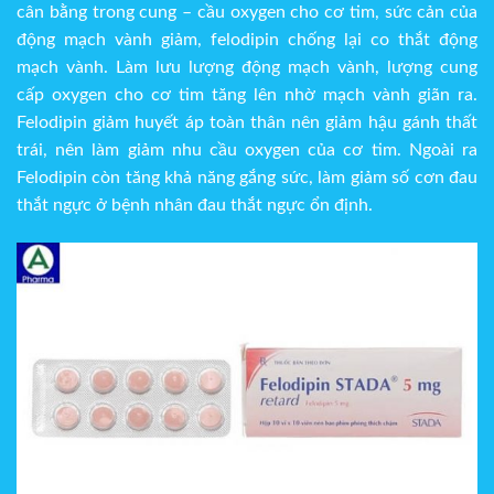
cân bằng trong cung – cầu oxygen cho cơ tim, sức cản của
động mạch vành giảm, felodipin chống lại co thắt động
mạch vành. Làm lưu lượng động mạch vành, lượng cung
cấp oxygen cho cơ tim tăng lên nhờ mạch vành giãn ra.
Felodipin giảm huyết áp toàn thân nên giảm hậu gánh thất
trái, nên làm giảm nhu cầu oxygen của cơ tim. Ngoài ra
Felodipin còn tăng khả năng gắng sức, làm giảm số cơn đau
thắt ngực ở bệnh nhân đau thắt ngực ổn định.