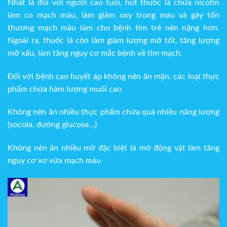
Nhất là đối với người cao tuổi, hút thuốc lá chứa nicotin
làm co mạch máu, làm giảm oxy trong máu và gây tổn
thương mạch máu làm cho bệnh tim trẻ nên nặng hơn.
Ngoài ra, thuốc lá còn làm giảm lượng mỡ tốt, tăng lượng
mỡ xấu, làm tăng nguy cơ mắc bệnh về tim mạch.
Đối với bệnh cao huyết áp không nên ăn mặn, các loại thực
phẩm chứa hàm lượng muối cao
Không nên ăn nhiều thực phẩm chứa quá nhiều năng lượng
(socola, đường glucose…)
Không nên ăn nhiều mỡ đặc biệt là mỡ động vật làm tăng
nguy cơ xơ vữa mạch máu