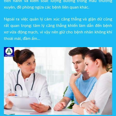
tiến hành và kiểm soát lượng đường trong máu thường
xuyên, đề phòng ngừa các bệnh liên quan khác.
Ngoài ra việc quản lý cảm xúc căng thẳng và giận dữ cũng
rất quan trọng: tâm lý căng thẳng khiến làm dẫn đến bệnh
xơ vữa động mạch, vì vậy nên giữ cho bệnh nhân không khí
thoải mái, đầm ấm…