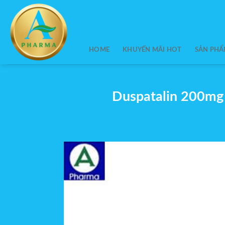
Skip
to
content
HOME
KHUYẾN MÃI HOT
SẢN PH
Duspatalin 200mg S