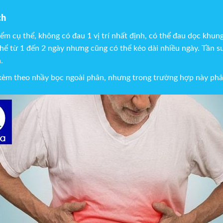
ch
m cụ thể, không có đau 1 vị trí nhất định, có thể đau dọc khung 
thể từ 1 đến 2 ngày nhưng cũng có thể kéo dài nhiều ngày. Tần 
.
èm theo nhầy bọc ngoài phân, nhưng trong trường hợp này phâ