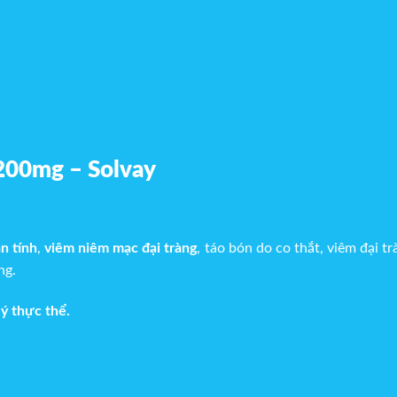
200mg – Solvay
n tính
,
viêm niêm mạc đại tràng
, táo bón do co thắt, viêm đại t
ng.
ý thực thể.