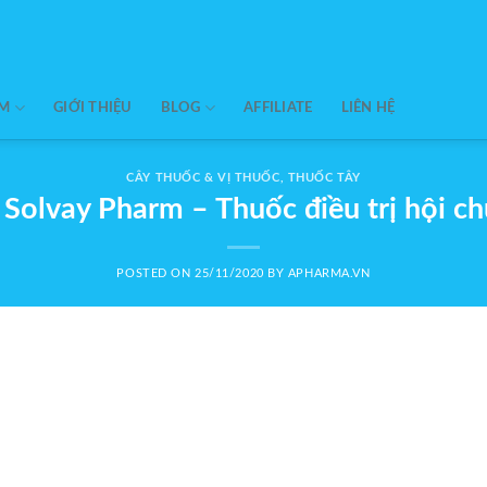
ẨM
GIỚI THIỆU
BLOG
AFFILIATE
LIÊN HỆ
CÂY THUỐC & VỊ THUỐC
,
THUỐC TÂY
olvay Pharm – Thuốc điều trị hội ch
POSTED ON
25/11/2020
BY
APHARMA.VN