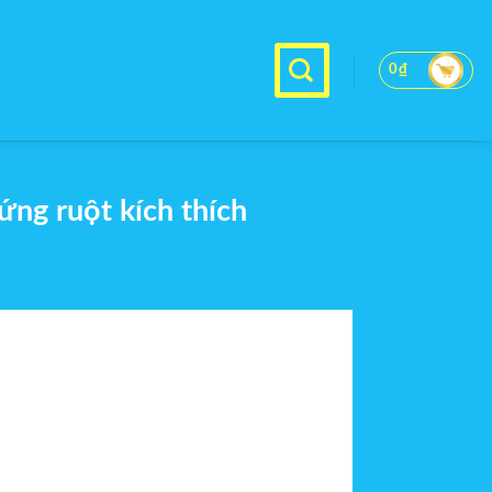
0
₫
ứng ruột kích thích