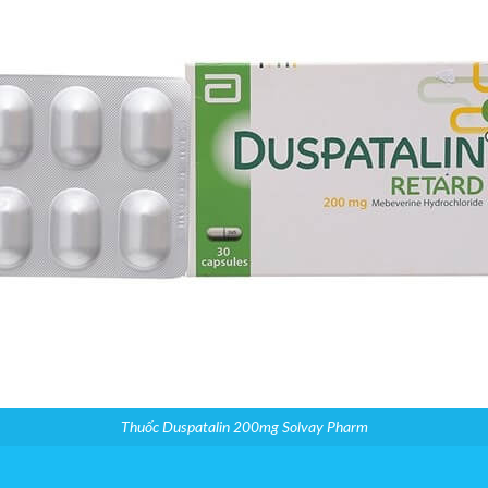
Thuốc Duspatalin 200mg Solvay Pharm