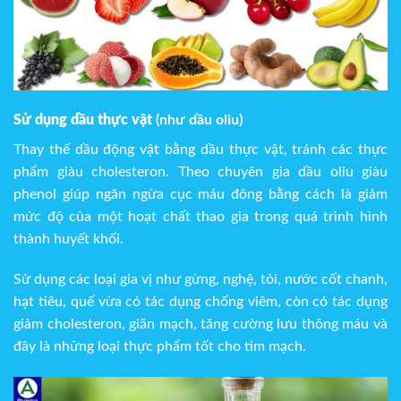
Sử dụng dầu thực vật
(như dầu oliu)
Thay thế dầu động vật bằng dầu thực vật, tránh các thực
phẩm giàu cholesteron. Theo chuyên gia dầu oliu giàu
phenol giúp ngăn ngừa cục máu đông bằng cách là giảm
mức độ của một hoạt chất thao gia trong quá trình hình
thành huyết khối.
Sử dụng các loại gia vị như gừng, nghệ, tỏi, nước cốt chanh,
hạt tiêu, quế vừa có tác dụng chống viêm, còn có tác dụng
giảm cholesteron, giãn mạch, tăng cường lưu thông máu và
đây là những loại thực phẩm tốt cho tim mạch.