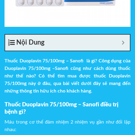
Nội Dung
Thuốc
Duoplavin 75/100mg – Sanofi
là gì? Công dụng của
Duoplavin 75/100mg –Sanofi cũng như cách dùng thuốc
như thế nào? Có thể tìm mua được thuốc Duoplavin
75/100mg này ở đâu, qua bài viết dưới đây sẽ mang đến
những thông tin hữu ích cho khách hàng.
Thuốc
Duoplavin 75/100mg – Sanofi điều trị
bệnh gì?
Máu trong cơ thể đảm nhiệm 2 nhiệm vụ gần như đối lập
nhau: