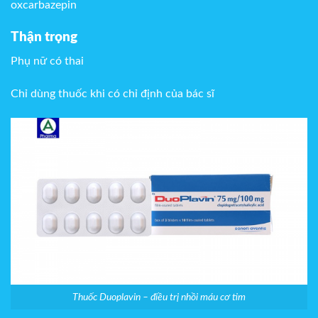
oxcarbazepin
Thận trọng
Phụ nữ có thai
Chỉ dùng thuốc khi có chỉ định của bác sĩ
Thuốc Duoplavin – điều trị nhồi máu cơ tim