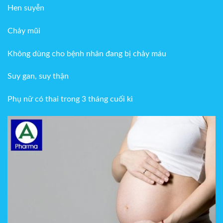
Hen suyễn
Chảy mũi
Không dùng cho bệnh nhân đang bị chảy máu
Suy gan, suy thận
Phụ nữ có thai trong 3 tháng cuối kì