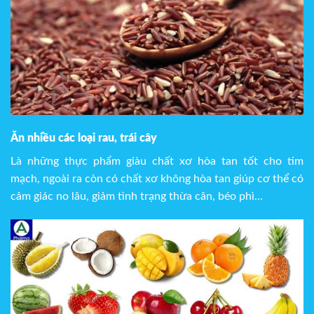
Ăn nhiều các loại rau, trái cây
Là những thực phẩm giàu chất xơ hòa tan tốt cho tim
mạch, ngoài ra còn có chất xơ không hòa tan giúp cơ thể có
cảm giác no lâu, giảm tình trạng thừa cân, béo phì…