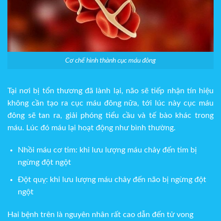
Cơ chế hình thành cục máu đông
Tại nơi bị tổn thương đã lành lại, não sẽ tiếp nhận tín hiệu
không cần tạo ra cục máu đông nữa, tới lúc này cục máu
đông sẽ tan ra, giải phóng tiểu cầu và tế bào khác trong
máu. Lúc đó máu lại hoạt động như bình thường.
Nhồi máu cơ tim: khi lưu lượng máu chảy đến tim bị
ngừng đột ngột
Đột quỵ: khi lưu lượng máu chảy đến não bị ngừng đột
ngột
Hai bệnh trên là nguyên nhân rất cao dẫn đến tử vong