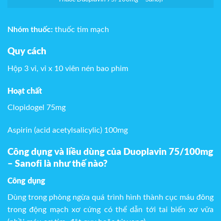
Nhóm thuốc:
thuốc tim mạch
Quy cách
Hộp 3 vỉ, vỉ x 10 viên nén bao phim
Hoạt chất
Clopidogel 75mg
Aspirin (acid acetylsalicylic) 100mg
Công dụng và liều dùng của Duoplavin 75/100mg
– Sanofi
là
như thế nào
?
Công dụng
Dùng trong phòng ngừa quá trình hình thành cục máu đông
trong động mạch xơ cứng có thể dẫn tới tai biến xơ vữa