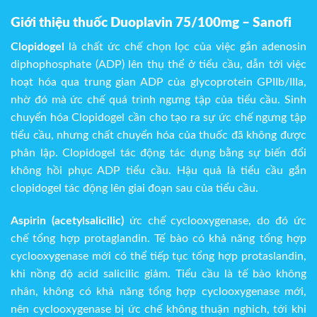
Giới thiệu thuốc
Duoplavin 75/100mg – Sanofi
Clopidogel
là chất ức chế chọn lọc của việc gắn adenosin
diphophosphate (ADP) lên thụ thể ở tiểu cầu, dẫn tới việc
hoạt hóa qua trung gian ADP của glycoprotein GPIIb/IIIa,
nhờ đó mà ức chế quá trình ngưng tập của tiểu cầu. Sinh
chuyển hóa Clopidogel cần cho tạo ra sự ức chế ngưng tập
tiểu cầu, nhưng chất chuyển hóa của thuốc đã không được
phân lập. Clopidogel tác động tác dụng bằng sự biến đổi
không hồi phục ADP tiểu cầu. Hậu quả là tiểu cầu gắn
clopidogel tác động lên giai đoạn sau của tiểu cầu.
Aspirin (acetylsalicilic)
ức chế cyclooxygenase, do đó ức
chế tổng hợp protaglandin. Tế bào có khả năng tổng hợp
cyclooxygenase mới có thể tiếp tục tổng hợp protaslandin,
khi nồng độ acid salicilic giảm. Tiểu cầu là tế bào không
nhân, không có khả năng tổng hợp cyclooxygenase mới,
nên cyclooxygenase bị ức chế không thuận nghich, tới khi