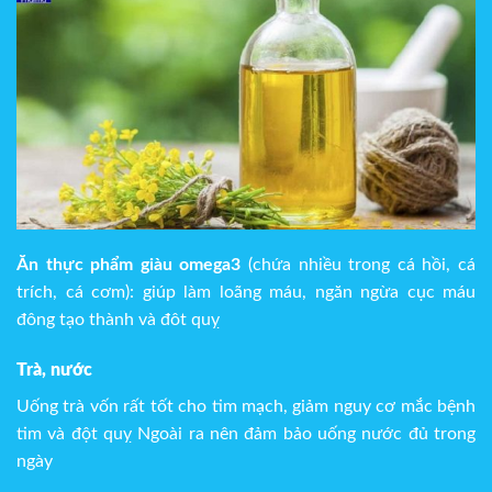
Ăn thực phẩm giàu omega3
(chứa nhiều trong cá hồi, cá
trích, cá cơm): giúp làm loãng máu, ngăn ngừa cục máu
đông tạo thành và đôt quỵ
Trà, nước
Uống trà vốn rất tốt cho tim mạch, giảm nguy cơ mắc bệnh
tim và đột quỵ Ngoài ra nên đảm bảo uống nước đủ trong
ngày