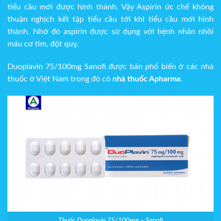
tiểu cầu mới được hình thành. Vậy Aspirin ức chế không
thuận nghịch kết tập tiểu cầu tới khi tiểu cầu mới hình
thành. Nhờ đó aspirin được sử dụng với bệnh nhân nhồi
máu cơ tim, đột quỵ.
Duoplavin 75/100mg Sanofi được bán phổ biến ở các nhà
thuốc ở Việt Nam trong đó có
nhà thuốc Apharma
.
Thuốc Duoplavin 75/100mg – Sanofi