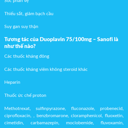
Sốc phản vệ
Thiếu sắt, giảm bạch cầu
Suy gan suy thận
Tương tác của Duoplavin 75/100mg – Sanofi
là
như thế nào?
Các thuốc kháng đông
Các thuốc kháng viêm không steroid khác
Heparin
Thuốc ức chế proton
Methotrexat, sulfinpyrazone, fluconazole, probenecid,
ciprofloxacin, , benzbromarone, cloramphenicol, fluoxetin,
cimetidin, carbamazepin, moclobemide, fluvoxamin,