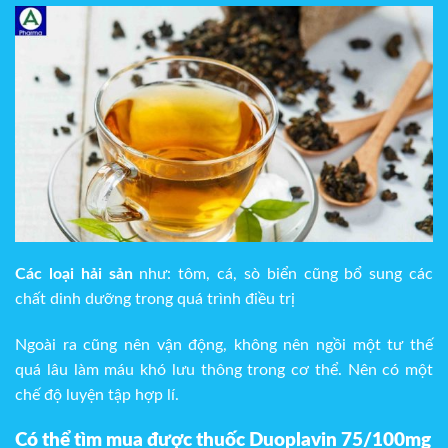
Các loại hải sản
như: tôm, cá, sò biển cũng bổ sung các
chất dinh dưỡng trong quá trình điều trị
Ngoài ra cũng nên vận động, không nên ngồi một tư thế
quá lâu làm máu khó lưu thông trong cơ thể. Nên có một
chế độ luyện tập hợp lí.
Có thể tìm mua được thuốc Duoplavin 75/100mg