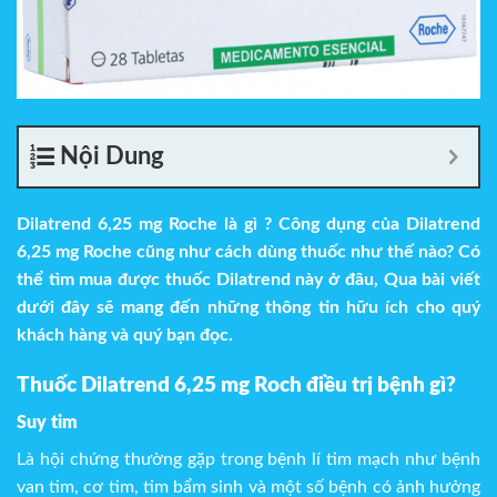
Nội Dung
Dilatrend 6,25 mg Roche là gì ?
Công dụng của
Dilatrend
6,25 mg Roche
cũng như cách dùng thuốc như thế nào? Có
thể tìm mua được thuốc Dilatrend này ở đâu, Qua bài viết
dưới đây sẽ mang đến những thông tin hữu ích cho quý
khách hàng và quý bạn đọc.
Thuốc Dilatrend 6,25 mg Roch điều trị bệnh gì?
Suy tim
Là hội chứng thường gặp trong bệnh lí tim mạch như bệnh
van tim, cơ tim, tim bẩm sinh và một số bệnh có ảnh hưởng