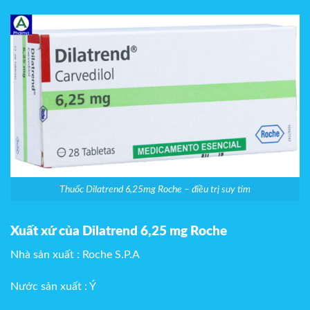
Thuốc Dilatrend 6,25mg Roche – điều trị suy tim
Xuất xứ của Dilatrend 6,25 mg Roche
Nhà sản xuất : Roche S.P.A
Nước sản xuất : Ý