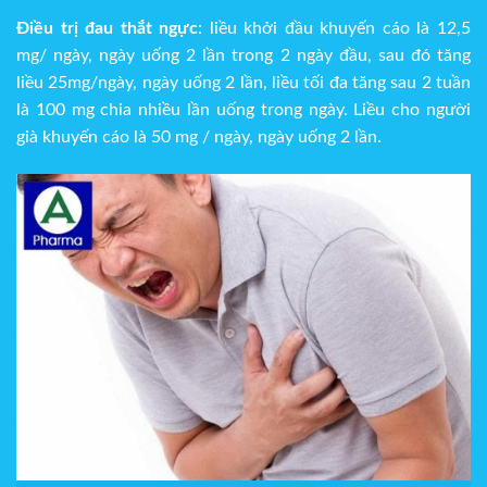
Điều trị đau thắt ngực
: liều khởi đầu khuyến cáo là 12,5
mg/ ngày, ngày uống 2 lần trong 2 ngày đầu, sau đó tăng
liều 25mg/ngày, ngày uống 2 lần, liều tối đa tăng sau 2 tuần
là 100 mg chia nhiều lần uống trong ngày. Liều cho người
già khuyến cáo là 50 mg / ngày, ngày uống 2 lần.