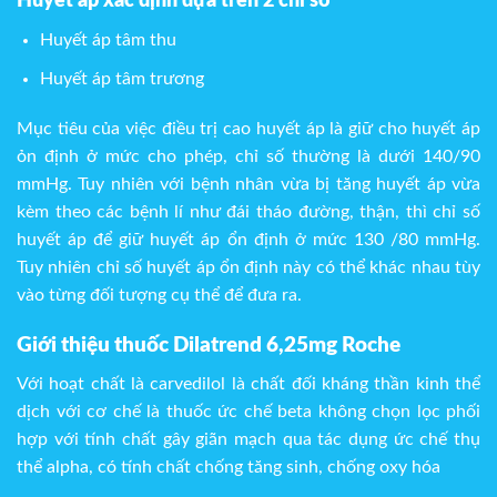
Huyết áp xác định dựa trên 2 chỉ số
Huyết áp tâm thu
Huyết áp tâm trương
Mục tiêu của việc điều trị cao huyết áp là giữ cho huyết áp
ỏn định ở mức cho phép, chỉ số thường là dưới 140/90
mmHg. Tuy nhiên với bệnh nhân vừa bị tăng huyết áp vừa
kèm theo các bệnh lí như đái tháo đường, thận, thì chỉ số
huyết áp để giữ huyết áp ổn định ở mức 130 /80 mmHg.
Tuy nhiên chỉ số huyết áp ổn định này có thể khác nhau tùy
vào từng đối tượng cụ thể để đưa ra.
Giới thiệu thuốc Dilatrend 6,25mg Roche
Với hoạt chất là carvedilol là chất đối kháng thần kinh thể
dịch với cơ chế là thuốc ức chế beta không chọn lọc phối
hợp với tính chất gây giãn mạch qua tác dụng ức chế thụ
thể alpha, có tính chất chống tăng sinh, chống oxy hóa