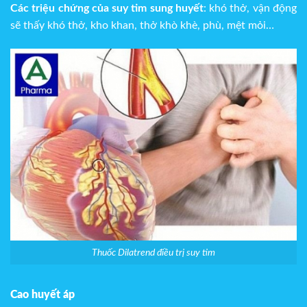
Các triệu chứng của suy tim sung huyết
: khó thở, vận động
sẽ thấy khó thở, kho khan, thở khò khè, phù, mệt mỏi…
Thuốc Dilatrend điều trị suy tim
Cao huyết áp