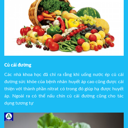
Củ cải đường
Các nhà khoa học đã chỉ ra rằng khi uống nước ép củ cải
đường sức khỏe của bệnh nhân huyết áp cao cũng được cải
thiện với thành phần nitrat có trong đó giúp hạ được huyết
áp. Ngoài ra có thể nấu chín củ cải đường cũng cho tác
dụng tương tự