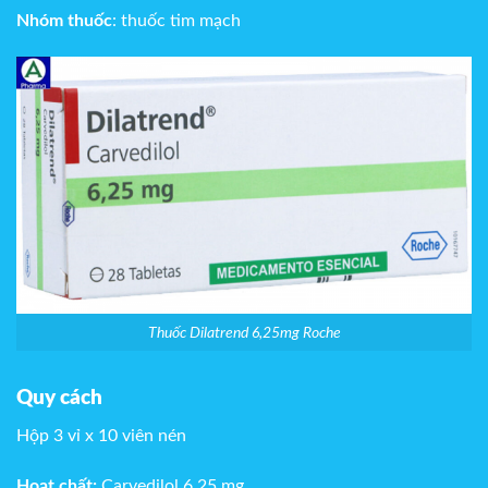
Nhóm thuốc
: thuốc tim mạch
Thuốc Dilatrend 6,25mg Roche
Quy cách
Hộp 3 vỉ x 10 viên nén
Hoạt chất:
Carvedilol 6,25 mg