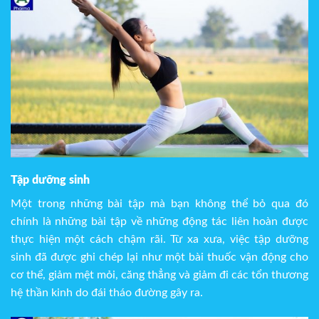
Tập dưỡng sinh
Một trong những bài tập mà bạn không thể bỏ qua đó
chính là những bài tập về những động tác liên hoàn được
thực hiện một cách chậm rãi. Từ xa xưa, việc tập dưỡng
sinh đã được ghi chép lại như một bài thuốc vận động cho
cơ thể, giảm mệt mỏi, căng thẳng và giảm đi các tổn thương
hệ thần kinh do đái tháo đường gây ra.