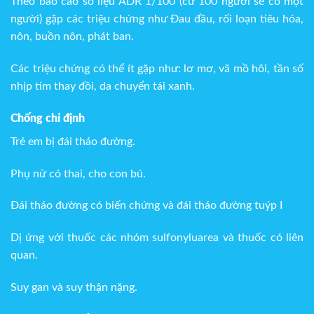
Theo báo cáo số liệu ADR 1/100 (cứ 100 người sẽ có một
người) gặp các triệu chứng như Đau đầu, rối loạn tiêu hóa,
nôn, buồn nôn, phát ban.
Các triệu chứng có thể ít gặp như: lơ mơ, vã mồ hôi, tần số
nhịp tim thay đồi, da chuyển tái xanh.
Chống chỉ định
Trẻ em bị đái tháo đường.
Phụ nữ có thai, cho con bú.
Đái tháo đường có biến chứng và đái tháo đường tuýp I
Dị ứng với thuốc các nhóm sulfonyluarea và thuốc có liên
quan.
Suy gan và suy thận nặng.