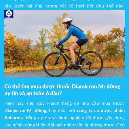
tập luyện tại nhà, trong bất kể thời tiết như thế nào.
Có thể tìm mua được thuốc
Diamicron Mr 60mg
uy tín và an toàn ở đâu?
Hiện nay, nếu quý khách hàng có nhu cầu mua thuốc
Diamicron Mr 60mg,
hãy đến với
công ty cp dược phẩm
Apharma
. Bằng uy tín và kinh nghiệm đã được gây dựng
của mình, cộng thêm đội ngũ nhân viên là những dược sĩ có