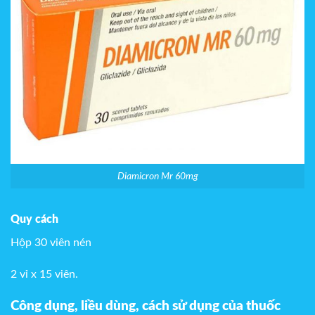
Diamicron Mr 60mg
Quy cách
Hộp 30 viên nén
2 vỉ x 15 viên.
Công dụng, liều dùng, cách sử dụng của thuốc