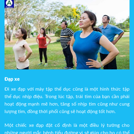
Đạp xe
Đi xe đạp với máy tập thể dục cũng là một hình thức tập
thể dục nhịp điệu. Trong lúc tập, trái tim của bạn cần phải
hoạt động mạnh mẽ hơn, tăng số nhịp tim cũng như cung
lượng tim, đồng thời phổi cũng sẽ hoạt động tốt hơn.
Một chiếc xe đạp đặt cố định là một điều lý tưởng cho
những người mắc bệnh tiểu đường vì sẽ giúp cho họ có thể