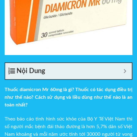
Nội Dung
Thuốc diamicron Mr 60mg là gì? Thuốc có tác dụng điều trị
như thế nào? Cách sử dụng và liều dùng như thế nào là an
toàn nhất?
Theo báo cáo tình hình sức khỏe của Bộ Y Tế Việt Nam thì
số người mắc bệnh đái tháo đường là hơn 5,7% dân số Việt
Nam khoảng và mỗi năm ước tính tới 30000 người tử vong