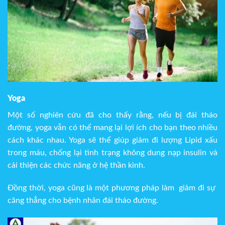
Yoga
Một số nghiên cứu đã cho thấy rằng, nếu bị đái tháo
đường, yoga vẫn có thể mang lại lợi ích cho bạn theo nhiều
cách khác nhau. Yoga sẽ thể giúp giảm đi lượng Lipid xấu
trong máu, chống lại tình trạng không dung nạp insulin và
cải thiện các chức năng ở hệ thần kinh.
Đồng thời, yoga cũng là một phương pháp làm giảm đi sự
căng thẳng cho bệnh nhân đái tháo đường.