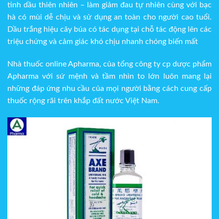
tinh dầu thiên nhiên – làm giảm đau tự nhiên cùng với bạc
hà có mùi dễ chịu và sử dụng an toàn cho người cao tuổi.
Dầu trắng hiệu cây búa có tác dụng tại chỗ tác động lên các
triệu chứng và cảm giác khó chịu nhanh chóng biến mất
Nhà thuốc online Apharma, của tổng công ty cp dược phẩm
Apharma với sứ mệnh và tầm nhìn to lớn luôn mang lại
những đáp ứng nhu cầu của mọi người bằng cách cung cấp
thuốc rộng rãi trên khắp đất nước Việt Nam.