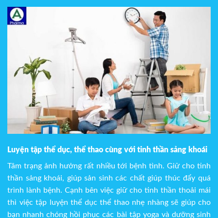
Luyện tập thể dục, thể thao cùng với tinh thần sảng khoái
Tâm trạng ảnh hưởng rất nhiều tới bệnh tình. Giữ cho tinh
thần sảng khoái, giúp sản sinh các chất giúp thúc đẩy quá
trình lành bệnh. Cạnh bên việc giữ cho tinh thần thoải mái
thì việc tập luyện thể dục thể thao nhẹ nhàng sẽ giúp cho
bạn nhanh chóng hồi phục các bài tập yoga và dưỡng sinh