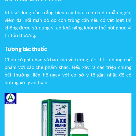
Khi sử dụng dầu trắng hiệu cây búa trên da do mẫn ngưa,
viêm da, nổi mẩn đỏ do côn trùng cắn nếu có vết loét thì
không được sử dụng vì có khả năng không thể hồi phục vị
trí tổn thương.
Tương tác thuốc
Chưa có ghi nhận và báo cáo về tương tác khi sử dụng chế
phẩm với các chế phẩm khác. Nếu xảy ra các triệu chứng
bất thường, liên hệ ngay với cơ sở y tế gần nhất để có
hướng xử lý an toàn.