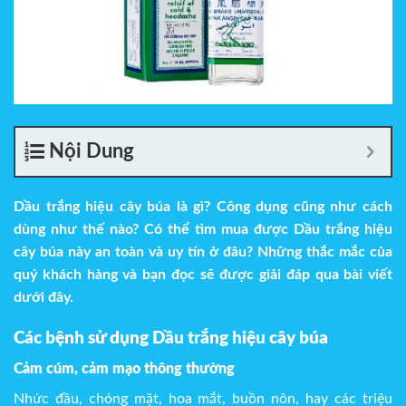
Nội Dung
Dầu trắng hiệu cây búa
là gì
? Công dụng cũng như cách
dùng như thế nào? Có thể tìm mua được
Dầu trắng hiệu
cây búa
này an toàn và uy tín ở đâu? Những thắc mắc của
quý khách hàng và bạn đọc sẽ được giải đáp qua bài viết
dưới đây.
Các bệnh sử dụng Dầu trắng hiệu cây búa
Cảm cúm, cảm mạo thông thường
Nhức đầu, chóng mặt, hoa mắt, buồn nôn, hay các triệu