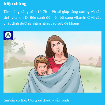
triệu chứng
Tắm nắng sáng sớm từ 7h – 9h sẽ giúp tăng cường và sản
sinh vitamin D. Bên cạnh đó, nên bổ sung vitamin C và các
chất dinh dưỡng nhầm nâng cao sức đề kháng
Giữ ấm cơ thể, không để được nhiễm lạnh