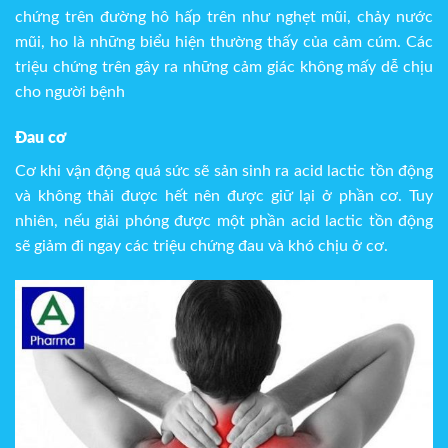
chứng trên đường hô hấp trên như nghẹt mũi, chảy nước
mũi, ho là những biểu hiện thường thấy của cảm cúm. Các
triệu chứng trên gây ra những cảm giác không mấy dễ chịu
cho người bệnh
Đau cơ
Cơ khi vận động quá sức sẽ sản sinh ra acid lactic tồn động
và không thải được hết nên được giữ lại ở phần cơ. Tuy
nhiên, nếu giải phóng được một phần acid lactic tồn động
sẽ giảm đi ngay các triệu chứng đau và khó chịu ở cơ.