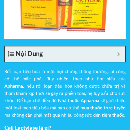
Nội Dung
Rối loạn tiêu hóa là một hội chứng thông thường, ai cũng
có thể mắc phải. Tuy nhiên, theo như tìm hiểu của
Apharma
, nếu rối loạn tiêu hóa không được chữa trị và
thăm khám kịp thời sẽ gây ra phiền toái, hệ lụy xấu cho sức
khỏe. Để hạn chế điều đó
Nhà thuốc Apharma
sẽ giới thiệu
một loại men tiêu hóa mà bạn có thể
mua thuốc trực tuyến
mà không cần phải mất quá nhiều công sức đến
tiệm thuốc
.
Cali Lactylase là gì?