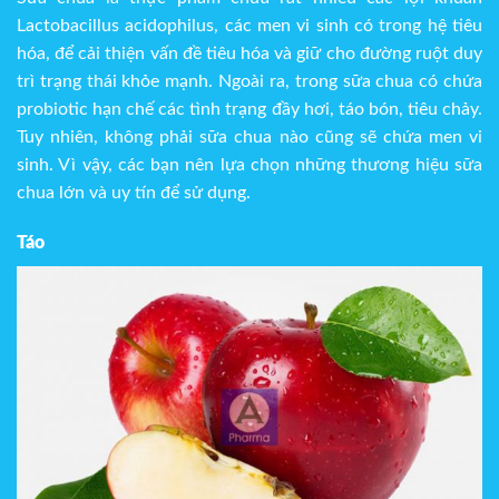
Lactobacillus acidophilus, các men vi sinh có trong hệ tiêu
hóa, để cải thiện vấn đề tiêu hóa và giữ cho đường ruột duy
trì trạng thái khỏe mạnh. Ngoài ra, trong sữa chua có chứa
probiotic hạn chế các tình trạng đầy hơi, táo bón, tiêu chảy.
Tuy nhiên, không phải sữa chua nào cũng sẽ chứa men vi
sinh. Vì vậy, các bạn nên lựa chọn những thương hiệu sữa
chua lớn và uy tín để sử dụng.
Táo