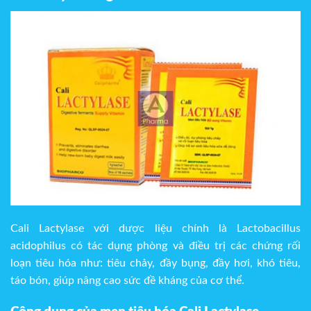
Cali Lactylase với dược liệu chính là Lactobacillus
acidophilus có tác dụng phòng và điều trị các chứng rối
loạn tiêu hóa như: tiêu chảy, đầy bụng, đầy hơi, khó tiêu,
táo bón, giúp nâng cao sức đề kháng của cơ thể.