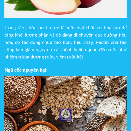
Trong táo chứa pectin, nó là một loại chất xơ hòa tan để
tăng khối lượng phân và dễ dàng di chuyển qua đường tiêu
hóa, có tác dụng chữa táo bón, tiêu chảy. Pectin của táo
cũng làm giảm nguy cơ các bệnh lý liên quan đến ruột như
nhiễm trùng đường ruột, viêm ruột kết.
Ngũ cốc nguyên hạt