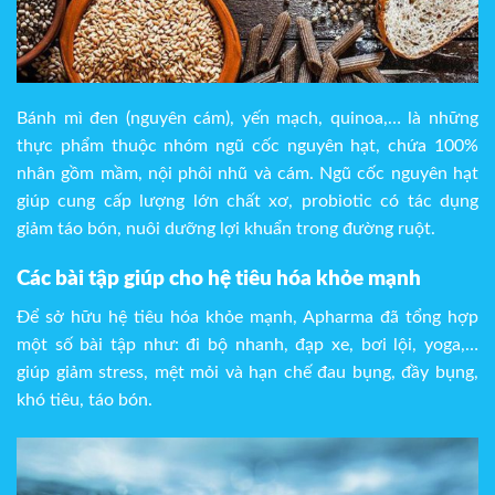
Bánh mì đen (nguyên cám), yến mạch, quinoa,… là những
thực phẩm thuộc nhóm ngũ cốc nguyên hạt, chứa 100%
nhân gồm mầm, nội phôi nhũ và cám. Ngũ cốc nguyên hạt
giúp cung cấp lượng lớn chất xơ, probiotic có tác dụng
giảm táo bón, nuôi dưỡng lợi khuẩn trong đường ruột.
Các bài tập giúp cho hệ tiêu hóa khỏe mạnh
Để sở hữu hệ tiêu hóa khỏe mạnh, Apharma đã tổng hợp
một số bài tập như: đi bộ nhanh, đạp xe, bơi lội, yoga,…
giúp giảm stress, mệt mỏi và hạn chế đau bụng, đầy bụng,
khó tiêu, táo bón.