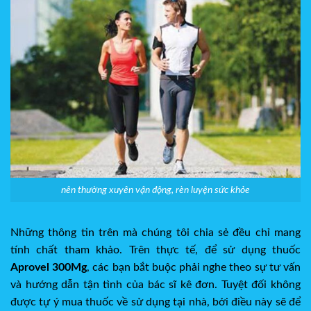
nên thường xuyên vận động, rèn luyện sức khỏe
Những thông tin trên mà chúng tôi chia sẻ đều chỉ mang
tính chất tham khảo. Trên thực tế, để sử dụng thuốc
Aprovel 300Mg
, các bạn bắt buộc phải nghe theo sự tư vấn
và hướng dẫn tận tình của bác sĩ kê đơn. Tuyệt đối không
được tự ý mua thuốc về sử dụng tại nhà, bởi điều này sẽ để