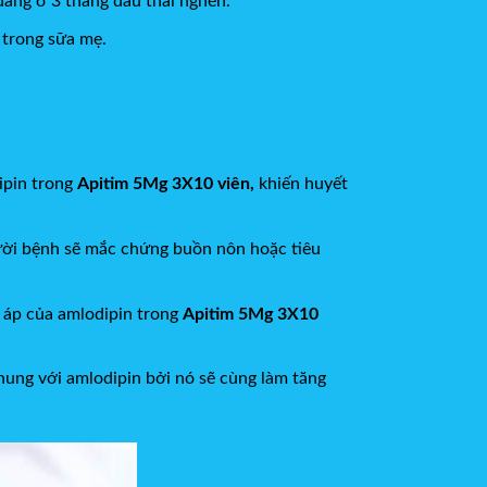
đang ở 3 tháng đầu thai nghén.
n trong sữa mẹ.
odipin trong
Apitim 5Mg 3X10 viên,
khiến huyết
ười bệnh sẽ mắc chứng buồn nôn hoặc tiêu
t áp của amlodipin trong
Apitim 5Mg 3X10
ung với amlodipin bởi nó sẽ cùng làm tăng