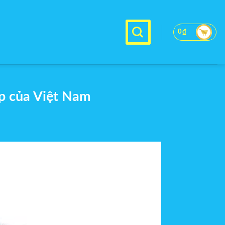
0
₫
p của Việt Nam