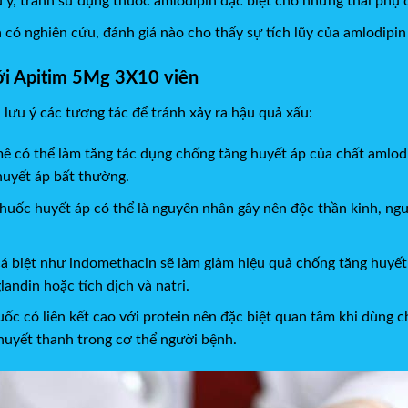
 ý, tránh sử dụng thuốc amlodipin đặc biệt cho những thai phụ 
 có nghiên cứu, đánh giá nào cho thấy sự tích lũy của amlodipi
ới Apitim 5Mg 3X10 viên
 lưu ý các tương tác để tránh xảy ra hậu quả xấu:
 mê có thể làm tăng tác dụng chống tăng huyết áp của chất aml
huyết áp bất thường.
thuốc huyết áp có thể là nguyên nhân gây nên độc thần kinh, ng
á biệt như indomethacin sẽ làm giảm hiệu quả chống tăng huyế
landin hoặc tích dịch và natri.
́c có liên kết cao với protein nên đặc biệt quan tâm khi dùng ch
̉i huyết thanh trong cơ thể người bệnh.