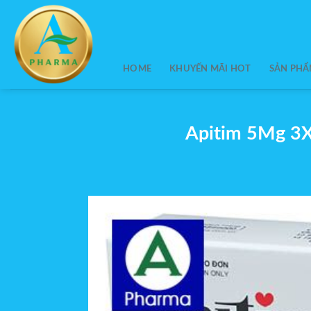
Skip
to
content
HOME
KHUYẾN MÃI HOT
SẢN PH
Apitim 5Mg 3X10