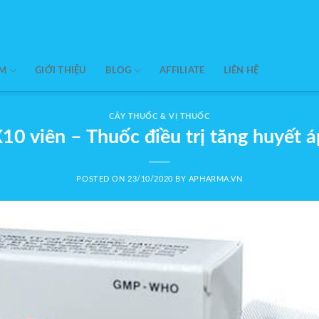
ẨM
GIỚI THIỆU
BLOG
AFFILIATE
LIÊN HỆ
CÂY THUỐC & VỊ THUỐC
 viên – Thuốc điều trị tăng huyết á
POSTED ON
23/10/2020
BY
APHARMA.VN