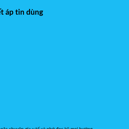
 áp tin dùng
̃ hoặc chuyên gia y tế và nhớ đọc kỹ mọi hướng