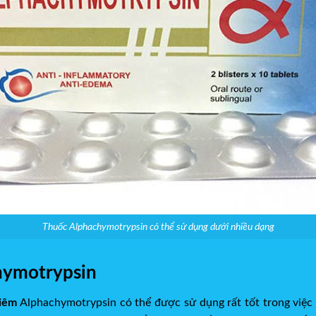
Thuốc Alphachymotrypsin có thể sử dụng dưới nhiều dạng
hymotrypsin
viêm
Alphachymotrypsin có thể được sử dụng rất tốt trong việc 