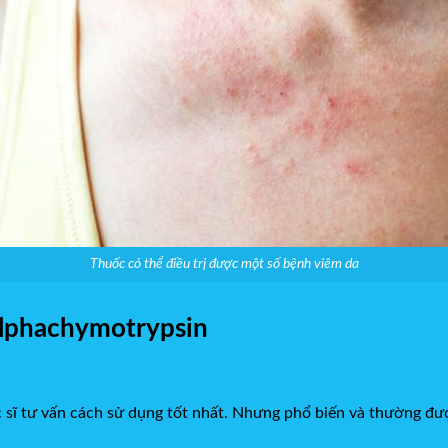
Thuốc có thể điều trị được một số bệnh viêm da
Alphachymotrypsin
c sĩ tư vấn cách sử dụng tốt nhất. Nhưng phổ biến và thường đư