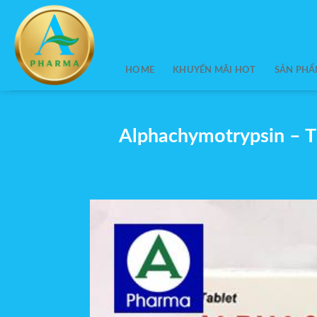
Skip
to
content
HOME
KHUYẾN MÃI HOT
SẢN PH
Alphachymotrypsin – T