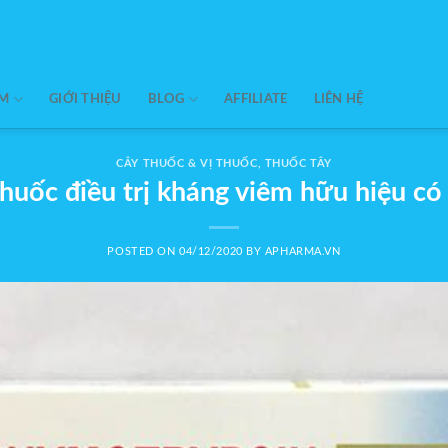
ẨM
GIỚI THIỆU
BLOG
AFFILIATE
LIÊN HỆ
CÂY THUỐC & VỊ THUỐC
,
THUỐC TÂY
huốc điều trị kháng viêm hữu hiệu có
POSTED ON
04/12/2020
BY
APHARMA.VN