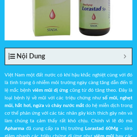
Nội Dung
Việt Nam một đất nước có khí hậu khắc nghiệt cùng với đó
là tình trạng ô nhiễm môi trường ngày càng tăng dẫn đến tỉ
lệ mắc bệnh
viêm mũi dị ứng
cũng từ đó tăng theo. Đây là
loại bệnh lý về mũi với các triệu chứng như
sổ mũi, nghẹt
mũi, hắt hơi, ngứa
và
chảy nước mắt
do hệ miễn dịch trong
cơ thể phản ứng với các tác nhân gây kích thích gây nên và
làm chúng ta cảm thấy rất khó chịu. Chính vì lẽ đó mà
Apharma
đã cung cấp ra thị trường
Lorastad 60Mg
– siro
giảm nhanh các triệu chứng dị ứng như
viêm mũi
hay các