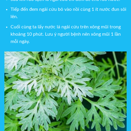
Tiếp đến đem ngải cứu bỏ vào nồi cùng 1 ít nước đun sôi
lên.
Cuối cùng ta lấy nước lá ngải cứu trên xông mũi trong
khoảng 10 phút. Lưu ý người bệnh nên xông mũi 1 lần
mỗi ngày.