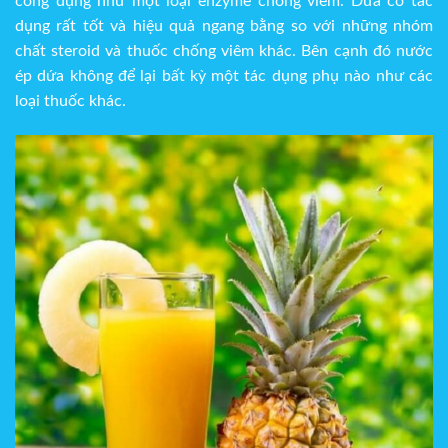
công dụng như một loại enzyme chống viêm. Dứa có tác
dụng rất tốt và hiệu quả ngang bằng so với những nhóm
chất steroid và thuốc chống viêm khác. Bên cạnh đó nước
ép dứa không để lại bất kỳ một tác dụng phụ nào như các
loại thuốc khác.