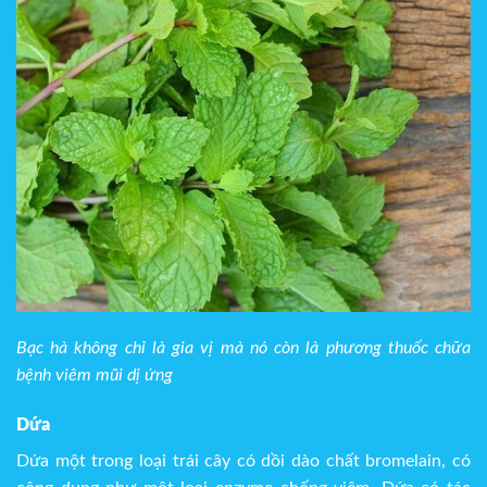
Bạc hà không chỉ là gia vị mà nó còn là phương thuốc chữa
bệnh viêm mũi dị ứng
Dứa
Dứa một trong loại trái cây có dồi dào chất bromelain, có