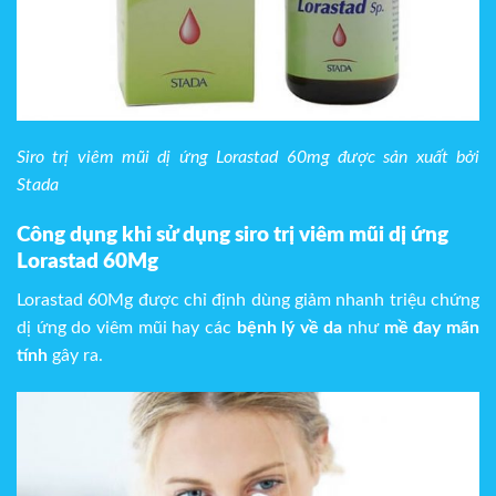
Siro trị viêm mũi dị ứng Lorastad 60mg được sản xuất bởi
Stada
Công dụng khi sử dụng siro trị viêm mũi dị ứng
Lorastad 60Mg
Lorastad 60Mg được chỉ định dùng giảm nhanh triệu chứng
dị ứng do viêm mũi hay các
bệnh lý về da
như
mề đay mãn
tính
gây ra.