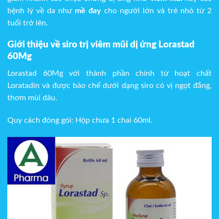
bệnh lý về da như
mề đay
cho người lớn và trẻ nhỏ từ 2
tuổi trở lên.
Giới thiệu về siro trị viêm mũi dị ứng Lorastad
60Mg
Lorastad 60Mg với thành phần chính từ hoạt chất
Loratadin và được bào chế dưới dạng siro có vị ngọt đắng,
thơm mùi dâu.
Quy cách đóng gói: Hộp chưa 1 chai 60ml.