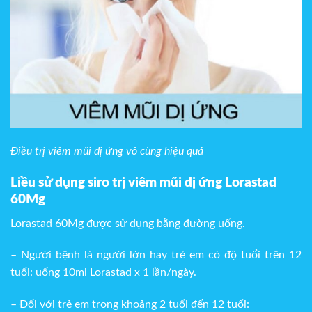
Điều trị viêm mũi dị ứng vô cùng hiệu quả
Liều sử dụng siro trị viêm mũi dị ứng Lorastad
60Mg
Lorastad 60Mg được sử dụng bằng đường uống.
– Người bệnh là người lớn hay trẻ em có độ tuổi trên 12
tuổi: uống 10ml Lorastad x 1 lần/ngày.
– Đối với trẻ em trong khoảng 2 tuổi đến 12 tuổi: