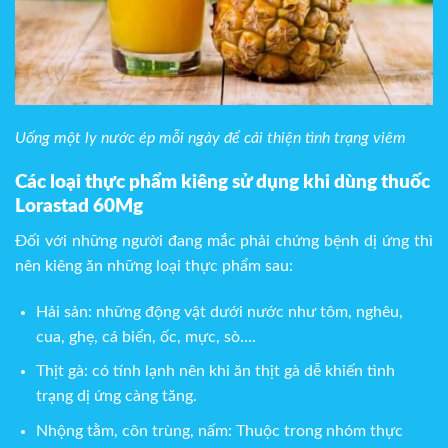
Uống một ly nước ép mỗi ngày để cải thiện tình trạng viêm
Các loại thực phẩm kiêng sử dụng khi dùng thuốc
Lorastad 60Mg
Đối với những người đang mắc phải chứng bệnh dị ứng thì
nên kiêng ăn những loại thực phẩm sau:
Hải sản: những động vật dưới nước như tôm, nghêu,
cua, ghẹ, cá biển, ốc, mực, sò….
Thịt gà: có tính lạnh nên khi ăn thịt gà dễ khiến tình
trạng dị ứng càng tăng.
Nhộng tằm, côn trùng, nấm: Thuộc trong nhóm thực