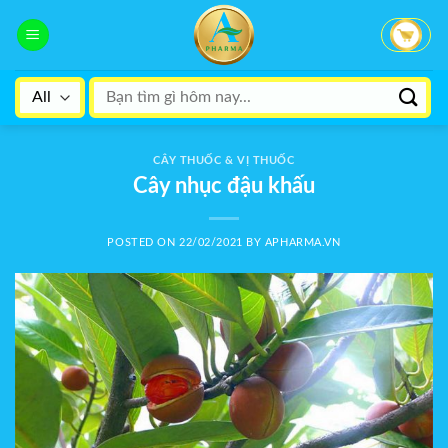
Skip
to
content
Search
for:
CÂY THUỐC & VỊ THUỐC
Cây nhục đậu khấu
POSTED ON
22/02/2021
BY
APHARMA.VN