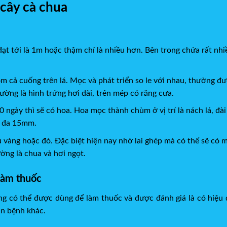
 cây cà chua
đạt tới là 1m hoặc thậm chí là nhiều hơn. Bên trong chứa rất n
ồm cả cuống trên lá. Mọc và phát triển so le với nhau, thường đ
ờng là hình trứng hơi dài, trên mép có răng cưa.
 ngày thì sẽ có hoa. Hoa mọc thành chùm ở vị trí là nách lá, đài
i đa 15mm.
 vàng hoặc đỏ. Đặc biệt hiện nay nhờ lai ghép mà có thể sẽ có m
ờng là chua và hơi ngọt.
làm thuốc
g có thể được dùng để làm thuốc và được đánh giá là có hiệu q
ăn bệnh khác.