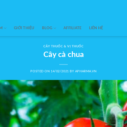
ẨM
GIỚI THIỆU
BLOG
AFFILIATE
LIÊN HỆ
CÂY THUỐC & VỊ THUỐC
Cây cà chua
POSTED ON
14/02/2021
BY
APHARMA.VN