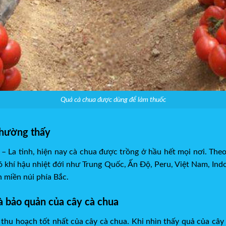
Quả cà chua được dùng để làm thuốc
thường thấy
– La tinh, hiện nay cà chua được trồng ở hầu hết mọi nơi. Theo
 khí hậu nhiệt đới như Trung Quốc, Ấn Độ, Peru, Việt Nam, Indon
h miền núi phía Bắc.
à bảo quản của cây cà chua
 thu hoạch tốt nhất của cây cà chua. Khi nhìn thấy quả của câ