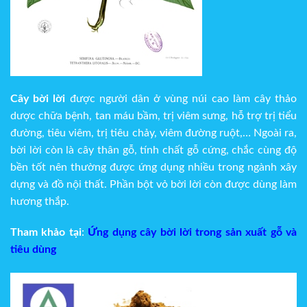
Cây bời lời
được người dân ở vùng núi cao làm cây thảo
dược chữa bệnh, tan máu bầm, trị viêm sưng, hỗ trợ trị tiểu
đường, tiêu viêm, trị tiêu chảy, viêm đường ruột,… Ngoài ra,
bời lời còn là cây thân gỗ, tính chất gỗ cứng, chắc cùng độ
bền tốt nên thường được ứng dụng nhiều trong ngành xây
dựng và đồ nội thất. Phần bột vỏ bời lời còn được dùng làm
hương thắp.
Tham khảo tại
:
Ứng dụng cây bời lời trong sản xuất gỗ và
tiêu dùng