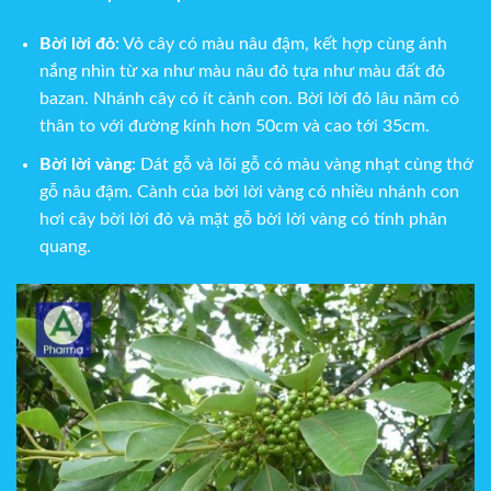
Bời lời đỏ
: Vỏ cây có màu nâu đậm, kết hợp cùng ánh
nắng nhìn từ xa như màu nâu đỏ tựa như màu đất đỏ
bazan. Nhánh cây có ít cành con. Bời lời đỏ lâu năm có
thân to với đường kính hơn 50cm và cao tới 35cm.
Bời lời vàng
: Dát gỗ và lõi gỗ có màu vàng nhạt cùng thớ
gỗ nâu đậm. Cành của bời lời vàng có nhiều nhánh con
hơi cây bời lời đỏ và mặt gỗ bời lời vàng có tính phản
quang.