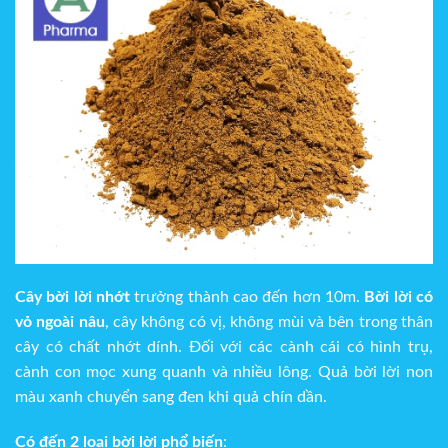
Cây bời lời nhớt
trưởng thành cao đến hơn 10m.
Bời lời có
vỏ ngoài nâu
, cây không có vị, không mùi và bên trong thân
cây có chất nhớt dính. Đối với các cành cái có hình trụ,
cành con mọc xung quanh và nhiều lông. Quả bời lời non
màu xanh chuyển sang đen khi quả chín dần.
Có đến 2 loại bời lời phổ biến
: