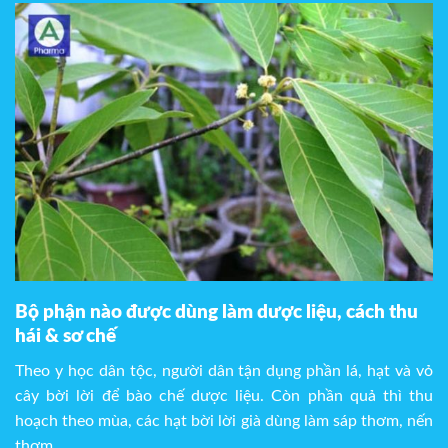
Bộ phận nào được dùng làm dược liệu, cách thu
hái & sơ chế
Theo y học dân tộc, người dân tận dụng phần lá, hạt và vỏ
cây bời lời để bào chế dược liệu. Còn phần quả thì thu
hoạch theo mùa, các hạt bời lời già dùng làm sáp thơm, nến
thơm.