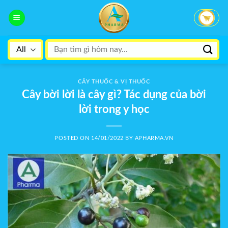
Skip
to
content
Search
for:
CÂY THUỐC & VỊ THUỐC
Cây bời lời là cây gì? Tác dụng của bời
lời trong y học
POSTED ON
14/01/2022
BY
APHARMA.VN