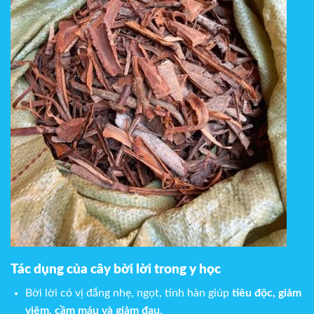
Tác dụng của cây bời lời trong y học
Bời lời có vị đắng nhẹ, ngọt, tính hàn giúp
tiêu độc, giảm
viêm, cầm máu và giảm đau
.