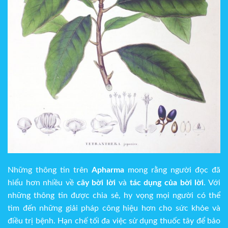
Những thông tin trên
Apharma
mong rằng người đọc đã
hiểu hơn nhiều về
cây bời lời
và
tác dụng của bời lời
. Với
những thông tin được chia sẻ, hy vọng mọi người có thể
tìm đến những giải pháp công hiệu hơn cho sức khỏe và
điều trị bệnh. Hạn chế tối đa việc sử dụng thuốc tây để bảo