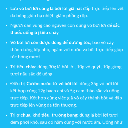
Lớp vỏ bời lời cùng lá bời lời giã nát
đắp trực tiếp lên vết
da bỏng giúp hạ nhiệt, giảm phồng rộp.
Người dân vùng cao nguyên còn dùng vỏ bời lời để
sắc
thuốc uống trị tiêu chảy
Vỏ bời lời còn được dùng để dưỡng tóc
, bào vỏ cây
thành từng lớp nhỏ, ngâm với nước và bôi trực tiếp giúp
tóc bóng mượt.
Trị tiêu chảy
:
dùng 30g lá bời lời, 10g vỏ quýt, 10g gừng
tươi nấu sắc để uống
Điều trị
Cườm nước từ vỏ bời lời
: dùng 35g vỏ bời lời
kết hợp cùng 12g bạch chỉ và 5g cam thảo sắc và uống
trực tiếp. Kết hợp cùng việc giã vỏ cây thành bột và đắp
trực tiếp lên vùng da tổn thương.
Trị ợ chua, khó tiêu, trướng bụng
: dùng lá bời lời tươi
đem phơi khô, sau đó hãm cùng với nước ấm. Uống như