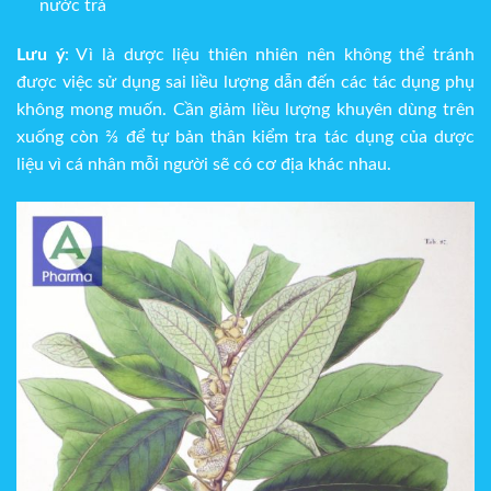
nước trà
Lưu ý
: Vì là dược liệu thiên nhiên nên không thể tránh
được việc sử dụng sai liều lượng dẫn đến các tác dụng phụ
không mong muốn. Cần giảm liều lượng khuyên dùng trên
xuống còn ⅔ để tự bản thân kiểm tra tác dụng của dược
liệu vì cá nhân mỗi người sẽ có cơ địa khác nhau.