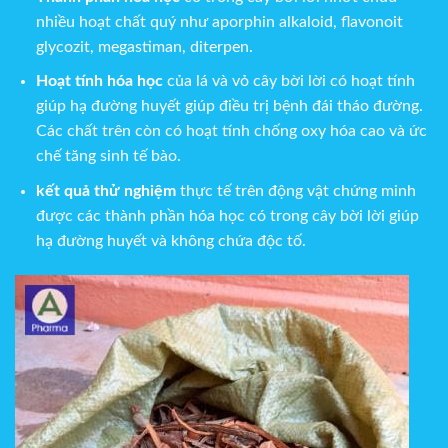
nhiều hoạt chất quý như aporphin alkaloid, flavonoit
glycozit, megastiman, diterpen.
Hoạt tính hóa học
của lá và vỏ cây bời lời có hoạt tính
giúp hạ đường huyết giúp điều trị bệnh đái tháo đường.
Các chất trên còn có hoạt tính chống oxy hóa cao và ức
chế tăng sinh tế bào.
kết quả thử nghiệm
thực tế trên động vật chứng minh
được các thành phần hóa học có trong cây bời lời giúp
hạ đường huyết và không chứa độc tố.